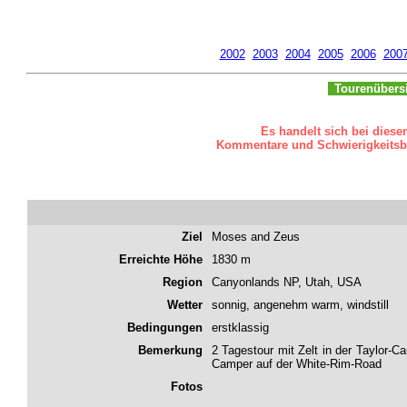
2002
2003
2004
2005
2006
200
Tourenübers
Es handelt sich bei diese
Kommentare und Schwierigkeitsbew
Ziel
Moses and Zeus
Erreichte Höhe
1830 m
Region
Canyonlands NP, Utah, USA
Wetter
sonnig, angenehm warm, windstill
Bedingungen
erstklassig
Bemerkung
2 Tagestour mit Zelt in der Taylor-
Camper auf der White-Rim-Road
Fotos