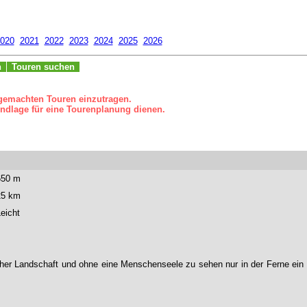
020
2021
2022
2023
2024
2025
2026
n
Touren suchen
 gemachten Touren einzutragen.
ndlage für eine Tourenplanung dienen.
650 m
25 km
eicht
cher Landschaft und ohne eine Menschenseele zu sehen nur in der Ferne ein