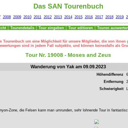
Das SAN Tourenbuch
7
2008
2009
2010
2011
2012
2013
2014
2015
2016
2017
2018
2019
2
icht
Tourendetails
Tour eingeben
Tour editieren
Touren auswerte
m Tourenbuch um eine Möglichkeit für unsere Mitglieder, die von ihnen
ertungen sind in jedem Fall subjektiv, und können keinesfalls als Gru
Tour Nr. 19008 - Moses and Zeus
Wanderung von Yak am 09.09.2023
Höhendifferenz
Entfernung
Schwierigkeit
L
Canyon-Zone, die Felsen kann man umrunden, sehr lohnende Tour in fantastis