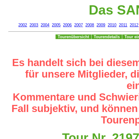
Das SA
2002
2003
2004
2005
2006
2007
2008
2009
2010
2011
2012
Tourenübersicht
Tourendetails
Tour e
Es handelt sich bei diese
für unsere Mitglieder,
ei
Kommentare und Schwieri
Fall subjektiv, und können
Tourenp
Tour Nr. 219