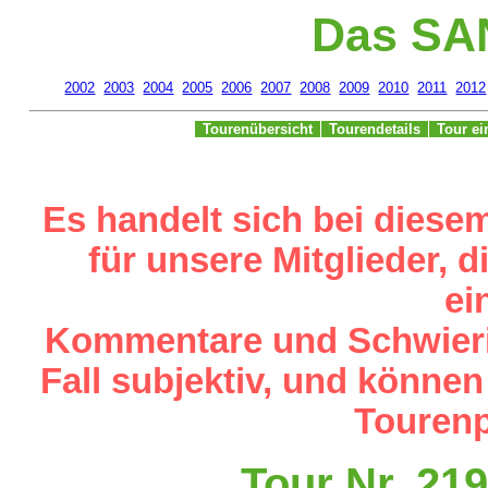
Das SA
2002
2003
2004
2005
2006
2007
2008
2009
2010
2011
2012
Tourenübersicht
Tourendetails
Tour e
Es handelt sich bei diese
für unsere Mitglieder,
ei
Kommentare und Schwieri
Fall subjektiv, und können
Tourenp
Tour Nr. 21