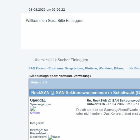
08.08.2026 um 05:56:22
Willkommen Gast. Bitte
Einloggen
Übersicht
Hilfe
Suchen
Einloggen
SAN Forum
›
Rund ums Bergsteigen, Klettern, Wandern, Biken, .... für Ber
(Moderatorgruppen: Vorstand, Verwaltung)
Seiten:
1
2
RockSAN @ SAN Sektionswochenende in Schattwald (Ge
Gaedda1
Re: RockSAN @ SAN Sektionswoch
Antwort #15 -
16.04.2007 um 13:51
Spaziergänger
Da ich so oder so Samstag Abend/Nacht sc
Offline
oder nicht geben. Das Konzert fängt erst 
Integriert!
Beiträge: 50
Rüsselsheim
Geschlecht: