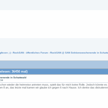
gfexen ;-)
›
RockSAN - öffentliches Forum
› RockSAN @ SAN Sektionswochenende in Schatt
lesen: 36450 mal)
enende in Schattwald
:34
hon wieder die heimreise antreten muss, spielt das für mich keine Rolle. Jedoch könnte es
um 8 an, das letzte mal kamen wir glaube ich gegen 6 nach Hause. Ich denke das diskutieren