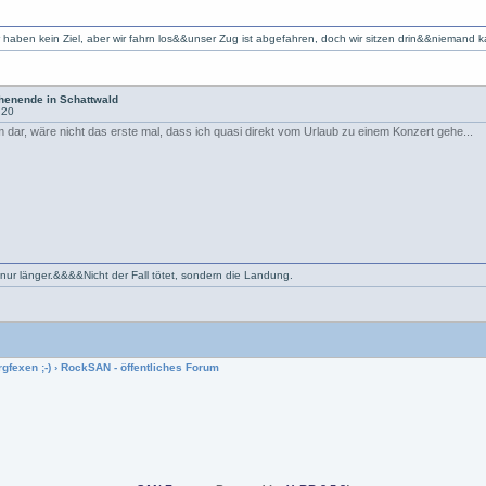
r haben kein Ziel, aber wir fahrn los&&unser Zug ist abgefahren, doch wir sitzen drin&&niemand 
enende in Schattwald
:20
em dar, wäre nicht das erste mal, dass ich quasi direkt vom Urlaub zu einem Konzert gehe...
 nur länger.&&&&Nicht der Fall tötet, sondern die Landung.
gfexen ;-)
›
RockSAN - öffentliches Forum