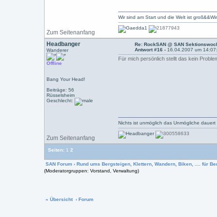
Wir sind am Start und die Welt ist groß&&Wi
Zum Seitenanfang
Headbanger
Re: RockSAN @ SAN Sektionswoch
Antwort #16 -
16.04.2007 um 14:07
Wanderer
Für mich persönlich stellt das kein Probl
Offline
Bang Your Head!
Beiträge: 56
Rüsselsheim
Geschlecht:
Nichts ist unmöglich das Unmögliche dauert
Zum Seitenanfang
Seiten:
1
2
SAN Forum
›
Rund ums Bergsteigen, Klettern, Wandern, Biken, .... für Ber
(Moderatorgruppen: Vorstand, Verwaltung)
« Übersicht
‹ Forum