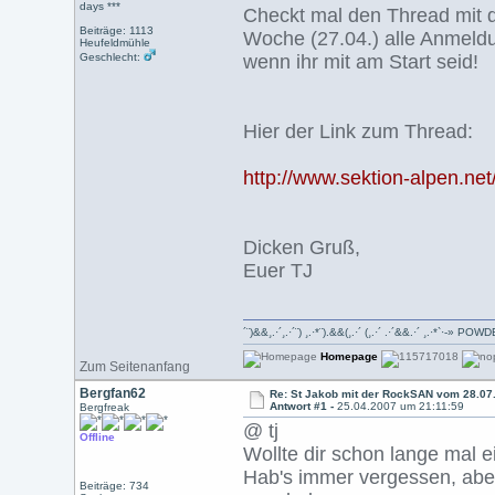
days ***
Checkt mal den Thread mit d
Beiträge: 1113
Woche (27.04.) alle Anmeld
Heufeldmühle
Geschlecht:
wenn ihr mit am Start seid!
Hier der Link zum Thread:
http://www.sektion-alpen.n
Dicken Gruß,
Euer TJ
´¨)&&¸.·´¸.·´¨) ¸.·*¨).&&(¸.·´ (¸.·´ .·´&&.·´ ¸.·*`·-»
Homepage
Zum Seitenanfang
Bergfan62
Re: St Jakob mit der RockSAN vom 28.07.
Antwort #1 -
25.04.2007 um 21:11:59
Bergfreak
@ tj
Offline
Wollte dir schon lange mal e
Hab's immer vergessen, aber 
Beiträge: 734