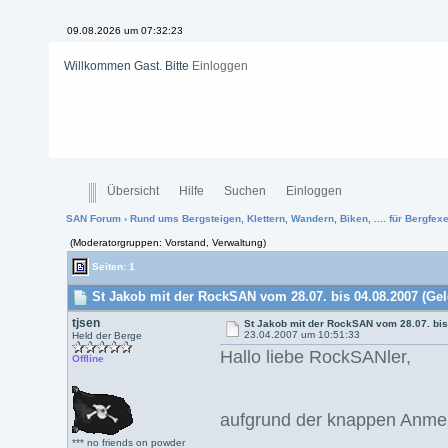
09.08.2026 um 07:32:24
Willkommen Gast. Bitte
Einloggen
Übersicht
Hilfe
Suchen
Einloggen
SAN Forum
›
Rund ums Bergsteigen, Klettern, Wandern, Biken, .... für Bergfexen
(Moderatorgruppen: Vorstand, Verwaltung)
Seiten: 1
St Jakob mit der RockSAN vom 28.07. bis 04.08.2007 (Gel
tjsen
St Jakob mit der RockSAN vom 28.07. bi
23.04.2007 um 10:51:33
Held der Berge
Hallo liebe RockSANler,
Offline
aufgrund der knappen Anmeld
*** no friends on powder