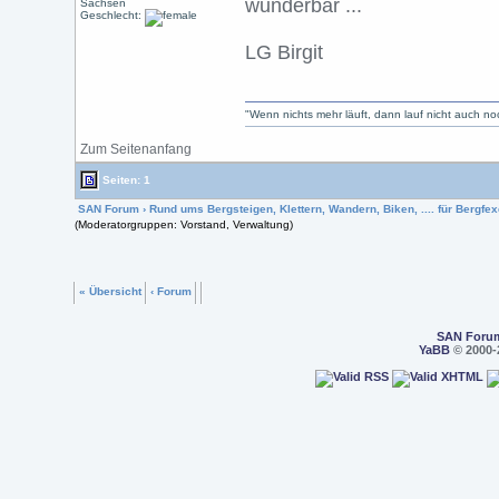
wunderbar ...
Sachsen
Geschlecht:
LG Birgit
"Wenn nichts mehr läuft, dann lauf nicht auch n
Zum Seitenanfang
Seiten: 1
SAN Forum
›
Rund ums Bergsteigen, Klettern, Wandern, Biken, .... für Bergfexe
(Moderatorgruppen: Vorstand, Verwaltung)
« Übersicht
‹ Forum
SAN Foru
YaBB
© 2000-2