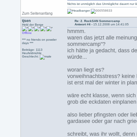
Nichts ist unmöglich das Unmögliche dauert nur l
Zum Seitenanfang
tjsen
Re: 2. RockSAN Sommercamp
Antwort #4 -
15.12.2008 um 14:41:05
Held der Berge
hmmm.
Offline
waren das jetzt alle meinu
*** no friends on powder
sommercamp"?
days ***
ich hätte ja gedacht, dass 
Beiträge: 1113
Heufeldmühle
würde...
Geschlecht:
woran liegt es?
vorweihnachtsstress? keine l
ist erst mal der winter in pl
wäre echt klasse, wenn sich
grob die eckdaten einplanen
also lieber pfingsten oder l
gardasee oder gar nach grie
schreibt, was ihr wollt, denn