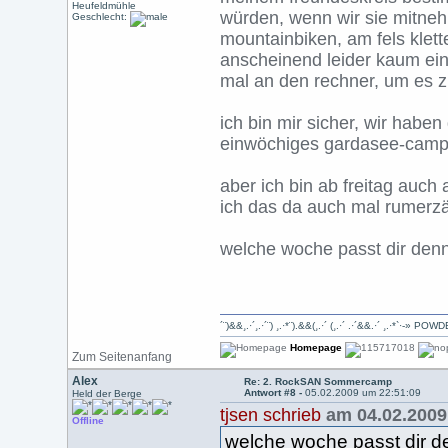
Heufeldmühle
würden, wenn wir sie mitne
Geschlecht:
mountainbiken, am fels klett
anscheinend leider kaum ein
mal an den rechner, um es 
ich bin mir sicher, wir habe
einwöchiges gardasee-camp m
aber ich bin ab freitag auch 
ich das da auch mal rumerzä
welche woche passt dir denn
´¨)&&¸.·´¸.·´¨) ¸.·*¨).&&(¸.·´ (¸.·´ .·´&&.·´ ¸.·*`·-»
Homepage
Zum Seitenanfang
Alex
Re: 2. RockSAN Sommercamp
Antwort #8 -
05.02.2009 um 22:51:09
Held der Berge
tjsen schrieb
am 04.02.2009
Offline
welche woche passt dir d