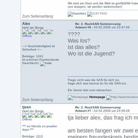
Wir sind am Start und die Welt ist groß&&Wir hab
uns stoppen, wir werden weiterrocken!
Zum Seitenanfang
Alex
Re: 2. RockSAN Sommercamp
Antwort #6 -
04.02.2009 um 23:47:06
Held der Berge
????
Offline
Was los?
ist das alles?
---> Geschwindigkeit ist
Sicherheit <---
Wo ist die Jugend?
Beiträge: 1041
im schönen Frankenlande
Geschlecht:
Frage nicht was die SAN für dich tut,
frage dich was kannst du für die SAN tun.
Ein Verein lebt vom mitmachen.
Homepage
Zum Seitenanfang
tjsen
Re: 2. RockSAN Sommercamp
Antwort #7 -
04.02.2009 um 23:59:26
Held der Berge
tja lieber alex, das frag ich 
Offline
*** no friends on powder
am besten fangen wir zwei ei
days ***
meinem freundeskreis bestim
Beiträge: 1113