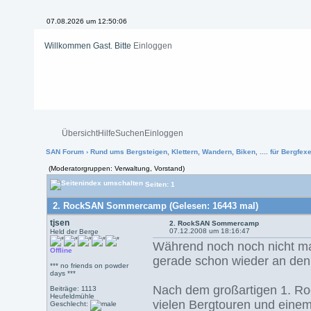
07.08.2026 um 12:50:06
Willkommen Gast. Bitte
Einloggen
Übersicht
Hilfe
Suchen
Einloggen
SAN Forum
›
Rund ums Bergsteigen, Klettern, Wandern, Biken, .... für Bergfexen
(Moderatorgruppen: Verwaltung, Vorstand)
Seiten: 1
2. RockSAN Sommercamp (Gelesen: 16443 mal)
tjsen
2. RockSAN Sommercamp
07.12.2008 um 18:16:47
Held der Berge
Während noch noch nicht mal
Offline
gerade schon wieder an de
*** no friends on powder
days ***
Nach dem großartigen 1. R
Beiträge: 1113
Heufeldmühle
vielen Bergtouren und einem 
Geschlecht: