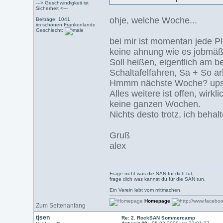
---> Geschwindigkeit ist
Sicherheit <---
ohje, welche Woche...
Beiträge: 1041
im schönen Frankenlande
Geschlecht:
bei mir ist momentan jede Pl
keine ahnung wie es jobmäßig
Soll heißen, eigentlich am b
Schaltafelfahren, Sa + So ar
Hmmm nächste Woche? ups ne 
Alles weitere ist offen, wirk
keine ganzen Wochen.
Nichts desto trotz, ich behal
Gruß
alex
Frage nicht was die SAN für dich tut,
frage dich was kannst du für die SAN tun.
Ein Verein lebt vom mitmachen.
Homepage
Zum Seitenanfang
tjsen
Re: 2. RockSAN Sommercamp