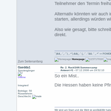
Teilnehmer den Termin freiha
Alternativ könnten wir auc
starten, allerdings würden w
Also wie gesagt, bitte schre
direkt.
´¨)&&¸.·´¸.·´¨) ¸.·*¨).&&(¸.·´ (¸.·´ .·´&&.·´ ¸.·*`·-»
Homepage
Zum Seitenanfang
Gaedda1
Re: 2. RockSAN Sommercamp
Antwort #1 -
07.12.2008 um 19:52:10
Spaziergänger
So ein Mist..
Offline
Die Hessen haben keine Pfi
Integriert!
Beiträge: 50
Rüsselsheim
Geschlecht:
Wir sind am Start und die Welt ist groß&&Wir hab