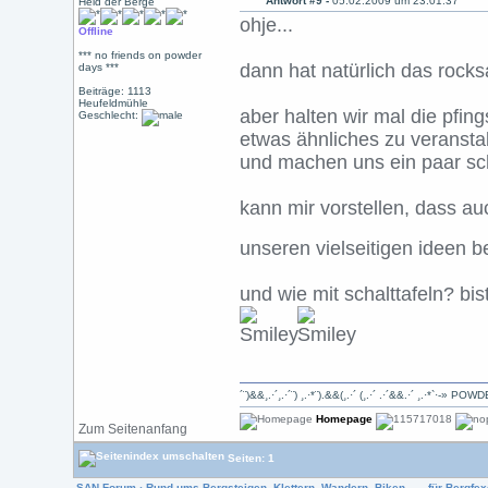
Antwort #9 -
05.02.2009 um 23:01:37
Held der Berge
ohje...
Offline
*** no friends on powder
dann hat natürlich das rocks
days ***
Beiträge: 1113
Heufeldmühle
aber halten wir mal die pfin
Geschlecht:
etwas ähnliches zu veranstal
und machen uns ein paar s
kann mir vorstellen, dass au
unseren vielseitigen ideen b
und wie mit schalttafeln? bi
´¨)&&¸.·´¸.·´¨) ¸.·*¨).&&(¸.·´ (¸.·´ .·´&&.·´ ¸.·*`·-»
Homepage
Zum Seitenanfang
Seiten: 1
SAN Forum
›
Rund ums Bergsteigen, Klettern, Wandern, Biken, .... für Bergfexe