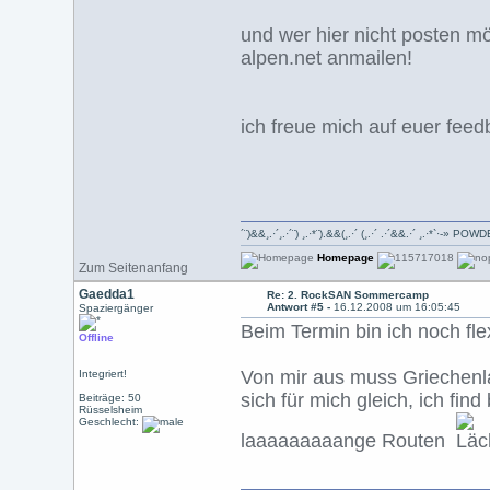
und wer hier nicht posten mö
alpen.net anmailen!
ich freue mich auf euer feed
´¨)&&¸.·´¸.·´¨) ¸.·*¨).&&(¸.·´ (¸.·´ .·´&&.·´ ¸.·*`·-»
Homepage
Zum Seitenanfang
Gaedda1
Re: 2. RockSAN Sommercamp
Antwort #5 -
16.12.2008 um 16:05:45
Spaziergänger
Beim Termin bin ich noch flex
Offline
Von mir aus muss Griechenla
Integriert!
sich für mich gleich, ich fi
Beiträge: 50
Rüsselsheim
Geschlecht:
laaaaaaaaange Routen