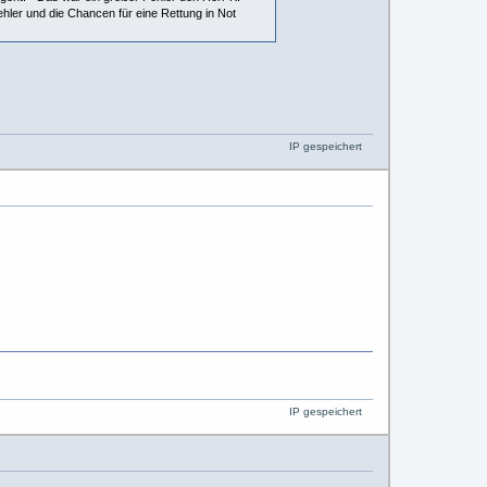
ler und die Chancen für eine Rettung in Not
IP gespeichert
IP gespeichert