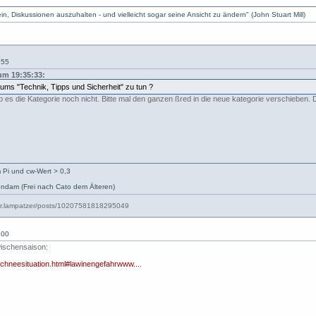
, Diskussionen auszuhalten - und vielleicht sogar seine Ansicht zu ändern" (John Stuart Mill)
:55
um 19:35:33:
ms "Technik, Tipps und Sicherheit" zu tun ?
b es die Kategorie noch nicht. Bitte mal den ganzen ßred in die neue kategorie verschieben.
 Pi und cw-Wert > 0,3
ndam (Frei nach Cato dem Älteren)
:00
wischensaison:
-schneesituation.html#lawinengefahrwww....