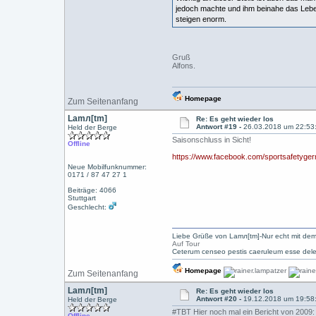
jedoch machte und ihm beinahe das Lebe
steigen enorm.
Gruß
Alfons.
Homepage
Zum Seitenanfang
Lamл[tm]
Re: Es geht wieder los
Antwort #19 -
26.03.2018 um 22:53
Held der Berge
Saisonschluss in Sicht!
Offline
https://www.facebook.com/sportsafetyg
Neue Mobilfunknummer:
0171 / 87 47 27 1
Beiträge: 4066
Stuttgart
Geschlecht:
Liebe Grüße von Lamл[tm]-Nur echt mit dem
Auf Tour
Ceterum censeo pestis caeruleum esse dele
Homepage
Zum Seitenanfang
Lamл[tm]
Re: Es geht wieder los
Antwort #20 -
19.12.2018 um 19:58
Held der Berge
#TBT Hier noch mal ein Bericht von 2009:
Offline