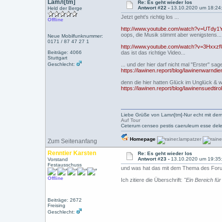
Lamл[tm]
Re: Es geht wieder los
Antwort #22 -
13.10.2020 um 18:24
Held der Berge
Jetzt geht's richtig los ...
Offline
http://www.youtube.com/watch?v=UTdy1
oops, die Musik stimmt aber wenigstens...
Neue Mobilfunknummer:
0171 / 87 47 27 1
http://www.youtube.com/watch?v=3Hxxz
Beiträge: 4066
das ist das richtige Video...
Stuttgart
Geschlecht:
... und der hier darf nicht mal "Erster" s
https://lawinen.report/blog/lawinenwarn
denn die hier hatten Glück im Unglück & w
https://lawinen.report/blog/lawinensuedt
Liebe Grüße von Lamл[tm]-Nur echt mit dem
Auf Tour
Ceterum censeo pestis caeruleum esse dele
Homepage
Zum Seitenanfang
Renntier Karsten
Re: Es geht wieder los
Antwort #23 -
13.10.2020 um 19:35
Vorstand
Festausschuss
und was hat das mit dem Thema des Forum
Offline
Ich zitiere die Überschrift:
"Ein Bereich fü
Beiträge: 2672
Freising
Geschlecht: