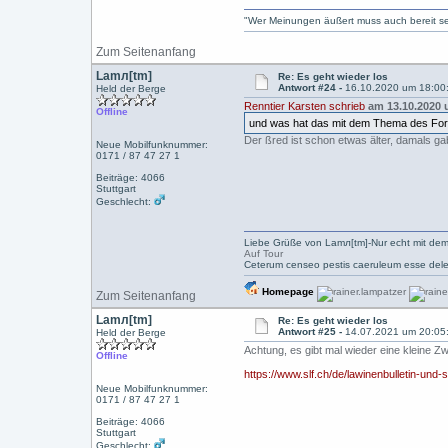
"Wer Meinungen äußert muss auch bereit sein
Zum Seitenanfang
Lamл[tm]
Re: Es geht wieder los
Antwort #24 -
16.10.2020 um 18:00
Held der Berge
Renntier Karsten schrieb
am 13.10.2020 
Offline
und was hat das mit dem Thema des Foru
Der ßred ist schon etwas älter, damals ga
Neue Mobilfunknummer:
0171 / 87 47 27 1
Beiträge: 4066
Stuttgart
Geschlecht:
Liebe Grüße von Lamл[tm]-Nur echt mit dem
Auf Tour
Ceterum censeo pestis caeruleum esse dele
Homepage
Zum Seitenanfang
Lamл[tm]
Re: Es geht wieder los
Antwort #25 -
14.07.2021 um 20:05
Held der Berge
Achtung, es gibt mal wieder eine kleine Z
Offline
https://www.slf.ch/de/lawinenbulletin-und
Neue Mobilfunknummer:
0171 / 87 47 27 1
Beiträge: 4066
Stuttgart
Geschlecht: