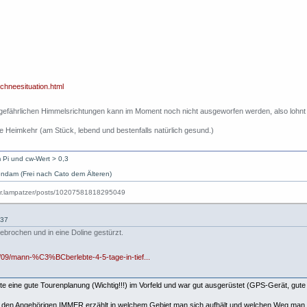
schneesituation.html
 gefährlichen Himmelsrichtungen kann im Moment noch nicht ausgeworfen werden, also lohnt 
e Heimkehr (am Stück, lebend und bestenfalls natürlich gesund.)
 Pi und cw-Wert > 0,3
ndam (Frei nach Cato dem Älteren)
:37
brochen und in eine Doline gestürzt.
1/09/mann-%C3%BCberlebte-4-5-tage-in-tief...
hte eine gute Tourenplanung (Wichtig!!!) im Vorfeld und war gut ausgerüstet (GPS-Gerät, gute
man den Angehörigen IMMER erzählt in welchem Gebiet man sich aufhält und welchen Weg man