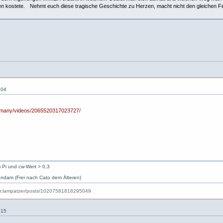
n kostete. Nehmt euch diese tragische Geschichte zu Herzen, macht nicht den gleichen Feh
:04
ermany/videos/2065520317023727/
 Pi und cw-Wert > 0,3
ndam (Frei nach Cato dem Älteren)
:15