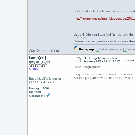
Leider hat sich das Risiko schon zum erst
http://lawinenwarndienst.blogspot.de/2016/
Liebe Grüße von Lamл[tm]-Nur echt mit dem
Auf Tour
Ceterum censeo pestis caeruleum esse dele
Homepage
Zum Seitenanfang
Lamл[tm]
Re: Es geht wieder los
Antwort #17 -
07.11.2017 um 18:57
Held der Berge
Liebe Bergfreunde,
Offline
es geht los, wir müssen wieder dem wei
Bin mal gespannt, wann hier einer "Erster"
Neue Mobilfunknummer:
0171 / 87 47 27 1
Beiträge: 4066
Stuttgart
Geschlecht: