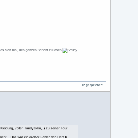
es sich mal, den ganzen Bericht zu lesen
IP gespeichert
 Kleidung, voller Handyakku,..) zu seiner Tour
 geht. Das war ein großer Fehler den Herr K.