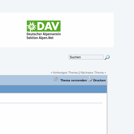
‹
Vorheriges Thema
|
Nächstes Thema
›
Thema versenden
Drucken