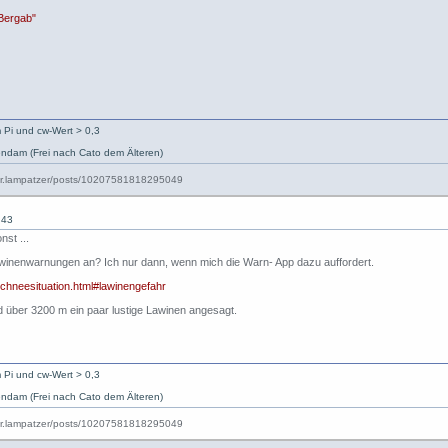
 Bergab"
 Pi und cw-Wert > 0,3
ndam (Frei nach Cato dem Älteren)
:43
nst ...
inenwarnungen an? Ich nur dann, wenn mich die Warn- App dazu auffordert.
-schneesituation.html#lawinengefahr
 über 3200 m ein paar lustige Lawinen angesagt.
 Pi und cw-Wert > 0,3
ndam (Frei nach Cato dem Älteren)