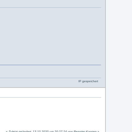
IP gespeichert
«
Zuletzt geändert: 13.10.2020 um 20:27:24 von Renntier Karsten
»