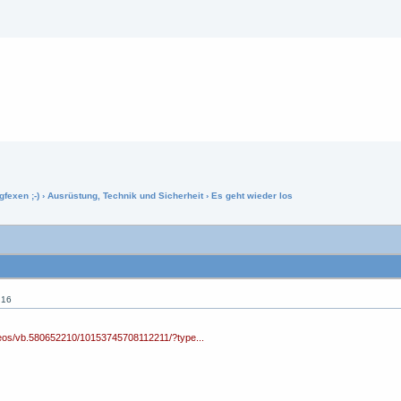
gfexen ;-)
›
Ausrüstung, Technik und Sicherheit
› Es geht wieder los
:16
deos/vb.580652210/10153745708112211/?type...