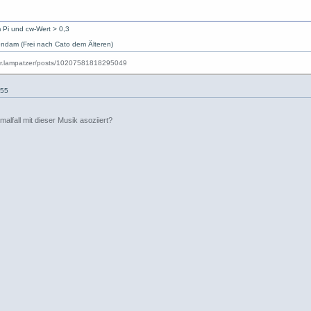
 Pi und cw-Wert > 0,3
ndam (Frei nach Cato dem Älteren)
:55
alfall mit dieser Musik asoziiert?