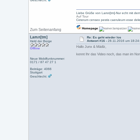
Geschlecht:
Liebe Grüße von Lamл[tm]-Nur echt mit dem
Auf Tour
Ceterum censeo pestis caeruleum esse dele
Homepage
Zum Seitenanfang
Lamл[tm]
Re: Es geht wieder los
Antwort #16 -
28.11.2016 um 18:24
Held der Berge
Hallo Junx & Mädlz,
Offline
kennt Ihr das Video noch, das man im Norm
Neue Mobilfunknummer:
0171 / 87 47 27 1
Beiträge: 4066
Stuttgart
Geschlecht: