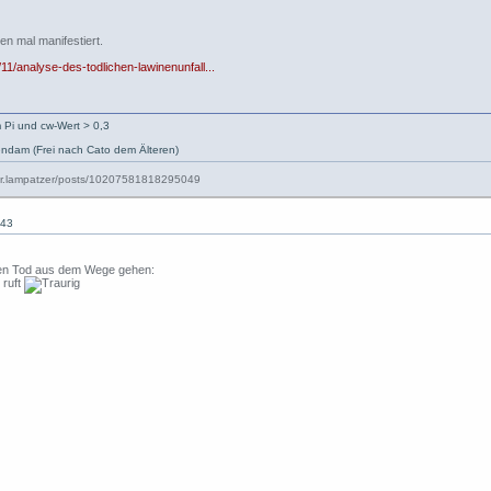
en mal manifestiert.
11/analyse-des-todlichen-lawinenunfall...
 Pi und cw-Wert > 0,3
ndam (Frei nach Cato dem Älteren)
:43
ßen Tod aus dem Wege gehen:
 ruft