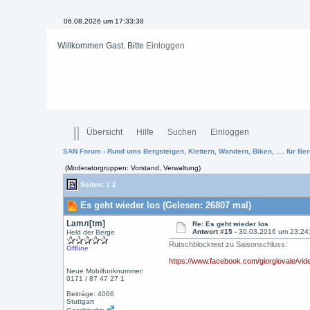
06.08.2026 um 17:33:39
Willkommen Gast. Bitte
Einloggen
Übersicht
Hilfe
Suchen
Einloggen
SAN Forum
›
Rund ums Bergsteigen, Klettern, Wandern, Biken, .... für Ber
(Moderatorgruppen: Vorstand, Verwaltung)
Seiten:
1
2
Es geht wieder los (Gelesen: 26807 mal)
Lamл[tm]
Re: Es geht wieder los
Antwort #15 -
30.03.2016 um 23:24
Held der Berge
Rutschblocktest zu Saisonschluss:
Offline
https://www.facebook.com/giorgiovale/vi
Neue Mobilfunknummer:
0171 / 87 47 27 1
Beiträge: 4066
Stuttgart