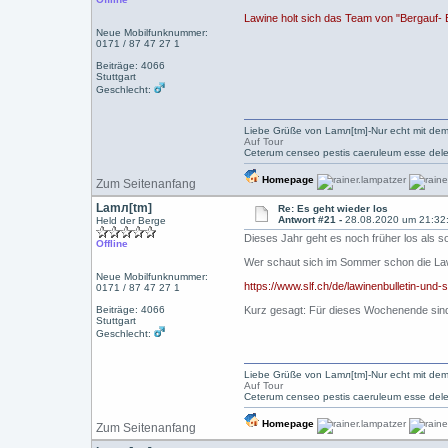
Lawine holt sich das Team von "Bergauf-
Neue Mobilfunknummer:
0171 / 87 47 27 1
Beiträge: 4066
Stuttgart
Geschlecht:
Liebe Grüße von Lamл[tm]-Nur echt mit dem
Auf Tour
Ceterum censeo pestis caeruleum esse dele
Homepage
Zum Seitenanfang
Lamл[tm]
Re: Es geht wieder los
Antwort #21 -
28.08.2020 um 21:32
Held der Berge
Dieses Jahr geht es noch früher los als so
Offline
Wer schaut sich im Sommer schon die Law
Neue Mobilfunknummer:
https://www.slf.ch/de/lawinenbulletin-und
0171 / 87 47 27 1
Beiträge: 4066
Kurz gesagt: Für dieses Wochenende sind
Stuttgart
Geschlecht:
Liebe Grüße von Lamл[tm]-Nur echt mit dem
Auf Tour
Ceterum censeo pestis caeruleum esse dele
Homepage
Zum Seitenanfang