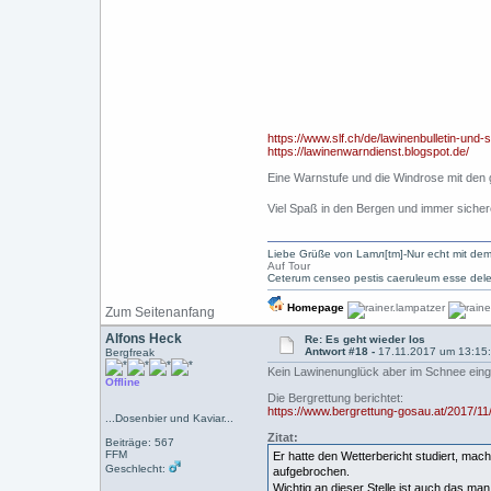
https://www.slf.ch/de/lawinenbulletin-und-
https://lawinenwarndienst.blogspot.de/
Eine Warnstufe und die Windrose mit den
Viel Spaß in den Bergen und immer sicher
Liebe Grüße von Lamл[tm]-Nur echt mit dem
Auf Tour
Ceterum censeo pestis caeruleum esse dele
Homepage
Zum Seitenanfang
Alfons Heck
Re: Es geht wieder los
Antwort #18 -
17.11.2017 um 13:15
Bergfreak
Kein Lawinenunglück aber im Schnee einge
Offline
Die Bergrettung berichtet:
https://www.bergrettung-gosau.at/2017/1
...Dosenbier und Kaviar...
Zitat:
Beiträge: 567
FFM
Er hatte den Wetterbericht studiert, mac
Geschlecht:
aufgebrochen.
Wichtig an dieser Stelle ist auch das 