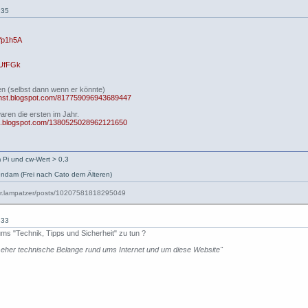
:35
Yp1h5A
fUfFGk
agen (selbst dann wenn er könnte)
dienst.blogspot.com/817759096943689447
aren die ersten im Jahr.
irol.blogspot.com/1380525028962121650
 Pi und cw-Wert > 0,3
ndam (Frei nach Cato dem Älteren)
:33
s "Technik, Tipps und Sicherheit" zu tun ?
r eher technische Belange rund ums Internet und um diese Website"