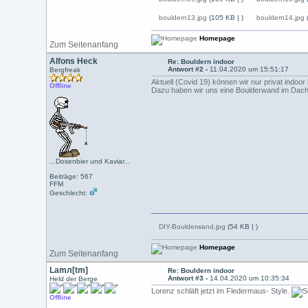
bouldern13.jpg
(105 KB |
)
bouldern14.jpg
Homepage
Zum Seitenanfang
Alfons Heck
Re: Bouldern indoor
Antwort #2 -
11.04.2020 um 15:51:17
Bergfreak
Aktuell (Covid 19) können wir nur privat indoor
Offline
Dazu haben wir uns eine Boulderwand im Dach
...Dosenbier und Kaviar...
Beiträge: 567
FFM
Geschlecht:
DIY-Boulderwand.jpg
(54 KB |
)
Homepage
Zum Seitenanfang
Lamл[tm]
Re: Bouldern indoor
Antwort #3 -
14.04.2020 um 10:35:34
Held der Berge
Lorenz schläft jetzt im Fledermaus- Style.
Offline