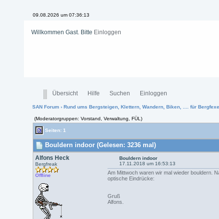
09.08.2026 um 07:36:13
Willkommen Gast. Bitte
Einloggen
Übersicht
Hilfe
Suchen
Einloggen
SAN Forum
›
Rund ums Bergsteigen, Klettern, Wandern, Biken, .... für Bergfexen
(Moderatorgruppen: Vorstand, Verwaltung, FÜL)
Seiten: 1
Bouldern indoor (Gelesen: 3236 mal)
Alfons Heck
Bouldern indoor
17.11.2018 um 16:53:13
Bergfreak
Am Mittwoch waren wir mal wieder bouldern. N
Offline
optische Eindrücke:
Gruß
Alfons.