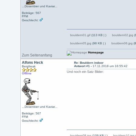
...Dosenbier und Kaviar...
Beiträge: 567
FFM
Geschlecht:
bouldern01.gif
(113 KB |
)
bouldern02.jpg
(
bouldern05.jpg
(98 KB |
)
bouldern06.jpg
(8
Homepage
Zum Seitenanfang
Alfons Heck
Re: Bouldern indoor
Antwort #1 -
17.11.2018 um 16:55:42
Bergfreak
Und noch ein Satz Bilder:
Offline
...Dosenbier und Kaviar...
Beiträge: 567
FFM
Geschlecht:
bouldern09.jpg
(109 KB |
)
bouldern10.jpg