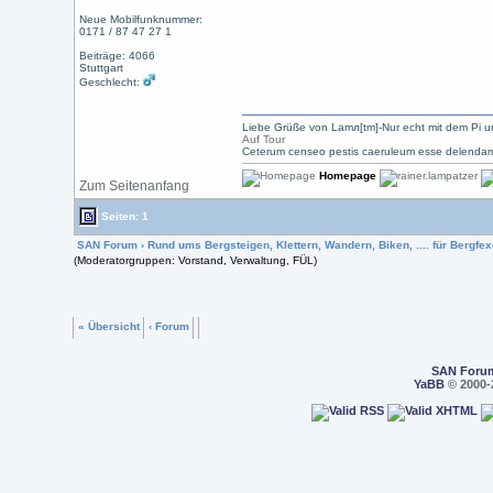
Neue Mobilfunknummer:
0171 / 87 47 27 1
Beiträge: 4066
Stuttgart
Geschlecht:
Liebe Grüße von Lamл[tm]-Nur echt mit dem Pi u
Auf Tour
Ceterum censeo pestis caeruleum esse delendam
Homepage
Zum Seitenanfang
Seiten: 1
SAN Forum
›
Rund ums Bergsteigen, Klettern, Wandern, Biken, .... für Bergfexe
(Moderatorgruppen: Vorstand, Verwaltung, FÜL)
« Übersicht
‹ Forum
SAN Foru
YaBB
© 2000-2