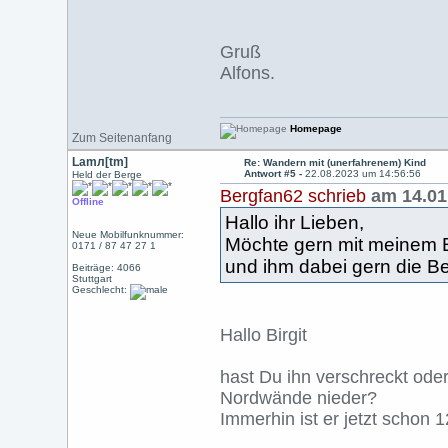
Gruß
Alfons.
Homepage
Zum Seitenanfang
Lamл[tm]
Re: Wandern mit (unerfahrenem) Kind
Antwort #5 -
22.08.2023 um 14:56:56
Held der Berge
Bergfan62 schrieb
am 14.01
Offline
Hallo ihr Lieben,
Neue Mobilfunknummer:
Möchte gern mit meinem E
0171 / 87 47 27 1
und ihm dabei gern die B
Beiträge: 4066
Stuttgart
Geschlecht:
Hallo Birgit
hast Du ihn verschreckt oder
Nordwände nieder?
Immerhin ist er jetzt schon 1