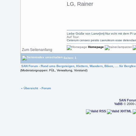
LG, Rainer
Liebe Grüße von Lamл[tm]-Nur echt mit dem Pi u
Auf Tour
Ceterum censeo pestis caeruleum esse delendam
Homepage
Zum Seitenanfang
Seiten: 1
SAN Forum
›
Rund ums Bergsteigen, Klettern, Wandern, Biken, .... für Bergfexe
(Moderatorgruppen: FÜL, Verwaltung, Vorstand)
« Übersicht
‹ Forum
SAN Foru
YaBB
© 2000-2