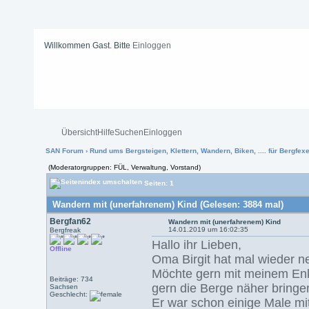
Willkommen Gast. Bitte
Einloggen
Übersicht
Hilfe
Suchen
Einloggen
SAN Forum
›
Rund ums Bergsteigen, Klettern, Wandern, Biken, .... für Bergfexen
(Moderatorgruppen: FÜL, Verwaltung, Vorstand)
Seiten: 1
Wandern mit (unerfahrenem) Kind (Gelesen: 3884 mal)
Bergfan62
Wandern mit (unerfahrenem) Kind
14.01.2019 um 16:02:35
Bergfreak
Hallo ihr Lieben,
Offline
Oma Birgit hat mal wieder ne
Möchte gern mit meinem Enke
Beiträge: 734
gern die Berge näher bringe
Sachsen
Geschlecht:
Er war schon einige Male mi