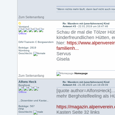
"Wenn nichts mehr läuft, dann lauf nicht auch n
Zum Seitenanfang
G
Re: Wandern mit (unerfahrenem) Kind
Antwort #3 -
22.01.2019 um 16:47:46
Vorstand
Schau dir mal die Tölzer Hüt
Offline
kinderfreundlichen Hütten, e
hier:
https://www.alpenverein
DAV-Trainerin C Bergwandern
familienh...
Beiträge: 2819
Nürnberg
Servus
Geschlecht:
Gisela
Homepage
Zum Seitenanfang
Alfons Heck
Re: Wandern mit (unerfahrenem) Kind
Antwort #4 -
21.08.2023 um 19:49:09
Bergfreak
[quote author=AlfonsHeck].
Offline
mehr Berghotelfeeling als Hüt
...Dosenbier und Kaviar...
https://magazin.alpenverei
Beiträge: 567
FFM
Kasten Seite 32 links
Geschlecht: