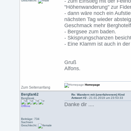
- zum Einstieg mit der Fell
Geschlecht:
"Höhenwanderung" zur Fide
- dann wäre noch ein Aufsti
nächsten Tag wieder abstei
Geschmack mehr Berghotelfee
- Bergsee zum baden.
- Skisprungschanzen besicht
- Eine Klamm ist auch in de
Gruß
Alfons.
Homepage
Zum Seitenanfang
Bergfan62
Re: Wandern mit (unerfahrenem) Kind
Antwort #2 -
21.01.2019 um 23:53:33
Bergfreak
Danke dir ....
Offline
Beiträge: 734
Sachsen
Geschlecht: