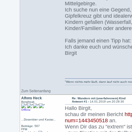
Mittelgebirge.
Ich suche nun eine Gegend, 
Gipfelkreuz gibt und ideale
Kindern gefallen (Wasserfal
Kinder/Familien oder andere
Falls jemand einen Tipp hat: 
Ich danke euch und wünsche
Birgit
"Wenn nichts mehr läuft, dann lauf nicht auch n
Zum Seitenanfang
Alfons Heck
Re: Wandern mit (unerfahrenem) Kind
Antwort #1 -
14.01.2019 um 20:28:30
Bergfreak
Hallo Birgit,
Offline
schau dir meinen Bericht
htt
num=1443450518
an.
...Dosenbier und Kaviar...
Wenn Dir das zu "extrem" is
Beiträge: 567
FFM