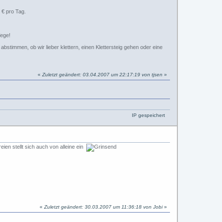
 € pro Tag.
Wege!
stimmen, ob wir lieber klettern, einen Klettersteig gehen oder eine
«
Zuletzt geändert: 03.04.2007 um 22:17:19 von tjsen
»
IP gespeichert
ien stellt sich auch von alleine ein
«
Zuletzt geändert: 30.03.2007 um 11:36:18 von Jobi
»