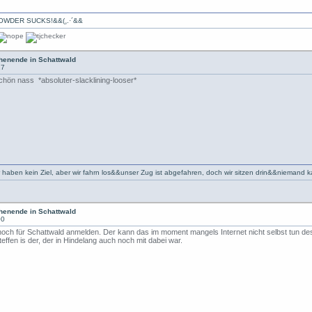
·*`·-» POWDER SUCKS!&&(¸.·´&&
enende in Schattwald
17
hön nass *absoluter-slacklining-looser*
r haben kein Ziel, aber wir fahrn los&&unser Zug ist abgefahren, doch wir sitzen drin&&niemand 
enende in Schattwald
00
en noch für Schattwald anmelden. Der kann das im moment mangels Internet nicht selbst tun 
effen is der, der in Hindelang auch noch mit dabei war.