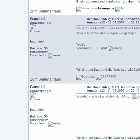
Erfolg ist einmal mehr aufzustehen, denn hin
Homepage
Zum Seitenanfang
Gaedda1
Re: RockSAN @ SAN Sektionswoch
Antwort #12 -
03.04.2007 um 22:13
Spaziergänger
Da liegt das Problem, das Franziskas M
Offline
Aber ich denke das kriegen wir geregelt..
Integriert!
*edit*:
Verdammt... Zu spät
Beiträge: 50
Rüsselsheim
Geschlecht:
Wir sind am Start und die Welt ist groß&&Wi
Zum Seitenanfang
Gaedda1
Re: RockSAN @ SAN Sektionswoch
Antwort #13 -
04.04.2007 um 22:49
Spaziergänger
Sodala Franziska ist definitv DABEI
Offline
Integriert!
Beiträge: 50
Rüsselsheim
Geschlecht:
Wir sind am Start und die Welt ist groß&&Wi