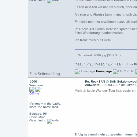
Geschlecht:
Essen müssen wir natürlich auch, aber da 
Anreise und Abreise kommt auch noch daz
Es bleibt noch zu erwähnen, dass Ulli tra
Im RockSAN Forum stelle ich später einen 
feine Wanderung machen wollen!
Ich freue mich auf Euch!
Schattwald2006.jpg
(36 KB |
)
´¨)&&¸.·´¸.·´¨) ¸.·*¨).&&(¸.·´ (¸.·´ .·´&&.·´ ¸.
Homepage
Zum Seitenanfang
Jobi
Re: RockSAN @ SAN Sektionswoch
Antwort #1 -
30.03.2007 um 10:55:
Wanderer
Mich tät ja die Wander-Tour interessieren
Offline
It´s lonely in the sadle,
since the horse died.
Beiträge: 96
Rhein-Main
Geschlecht:
Erfolg ist einmal mehr aufzustehen, denn hin