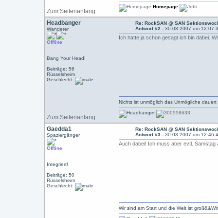
Homepage
Zum Seitenanfang
Headbanger
Re: RockSAN @ SAN Sektionswoch
Antwort #2 -
30.03.2007 um 12:07:
Wanderer
Ich hatte ja schon gesagt ich bin dabei. W
Offline
Bang Your Head!
Beiträge: 56
Rüsselsheim
Geschlecht:
Nichts ist unmöglich das Unmögliche dauert
Zum Seitenanfang
Gaedda1
Re: RockSAN @ SAN Sektionswoch
Antwort #3 -
30.03.2007 um 12:46:
Spaziergänger
Auch dabei! Ich muss aber evtl. Samstag
Offline
Integriert!
Beiträge: 50
Rüsselsheim
Geschlecht:
Wir sind am Start und die Welt ist groß&&Wi