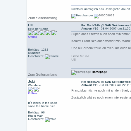
Nichts ist unmöglich das Unmögliche dauert
Zum Seitenanfang
Ulli
Re: RockSAN @ SAN Sektionswoch
Antwort #10 -
03.04.2007 um 21:56
Held der Berge
Super, dass Steffen auch noch mitkommt!
Offline
Kommt Franziska auch wieder mit? Würd' m
Und außerdem freue ich mich, mit euch a
Beiträge: 1232
München
Geschlecht:
Liebe Grüße
Ulli
Homepage
Zum Seitenanfang
Jobi
Re: RockSAN @ SAN Sektionswoch
Antwort #11 -
03.04.2007 um 22:11
Wanderer
Franziska möchte auch mit an den Start, 
Offline
Zusätzlich gibt es noch einen Interessier
It´s lonely in the sadle,
since the horse died.
Beiträge: 96
Rhein-Main
Geschlecht: