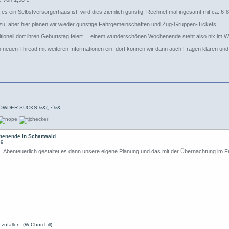
es ein Selbstversorgerhaus ist, wird dies ziemlich günstig. Rechnet mal ingesamt mit ca. 6-8
u, aber hier planen wir wieder günstige Fahrgemeinschaften und Zug-Gruppen-Tickets.
ditionell dort ihren Geburtstag feiert.... einem wunderschönen Wochenende steht also nix im 
neuen Thread mit weiteren Informationen ein, dort können wir dann auch Fragen klären und ab
·*`·-» POWDER SUCKS!&&(¸.·´&&
enende in Schattwald
09
... Abenteuerlich gestaltet es dann unsere eigene Planung und das mit der Übernachtung im Fre
zufallen. (W Churchill)