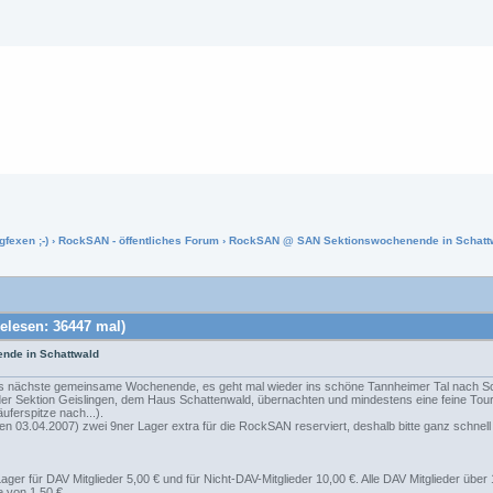
gfexen ;-)
›
RockSAN - öffentliches Forum
› RockSAN @ SAN Sektionswochenende in Schatt
lesen: 36447 mal)
de in Schattwald
as nächste gemeinsame Wochenende, es geht mal wieder ins schöne Tannheimer Tal nach Sc
der Sektion Geislingen, dem Haus Schattenwald, übernachten und mindestens eine feine Tou
ferspitze nach...).
n 03.04.2007) zwei 9ner Lager extra für die RockSAN reserviert, deshalb bitte ganz schnell
ager für DAV Mitglieder 5,00 € und für Nicht-DAV-Mitglieder 10,00 €. Alle DAV Mitglieder üb
e von 1,50 €.