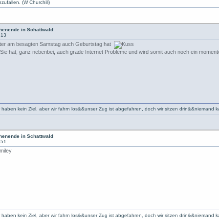
zufallen. (W Churchill)
enende in Schattwald
:13
utter am besagten Samstag auch Geburtstag hat
. Sie hat, ganz nebenbei, auch grade Internet Probleme und wird somit auch noch ein moment
r haben kein Ziel, aber wir fahrn los&&unser Zug ist abgefahren, doch wir sitzen drin&&niemand 
enende in Schattwald
:51
r haben kein Ziel, aber wir fahrn los&&unser Zug ist abgefahren, doch wir sitzen drin&&niemand 