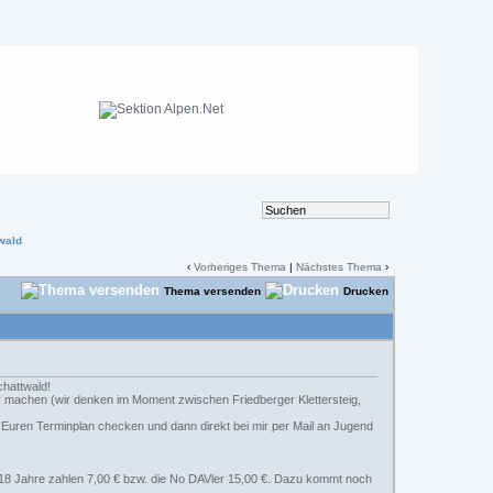
wald
‹
Vorheriges Thema
|
Nächstes Thema
›
Thema versenden
Drucken
hattwald!
r machen (wir denken im Moment zwischen Friedberger Klettersteig,
 Euren Terminplan checken und dann direkt bei mir per Mail an Jugend
er 18 Jahre zahlen 7,00 € bzw. die No DAVler 15,00 €. Dazu kommt noch