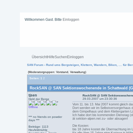
Willkommen Gast. Bitte
Einloggen
Übersicht
Hilfe
Suchen
Einloggen
SAN Forum
›
Rund ums Bergsteigen, Klettern, Wandern, Biken, .... für Ber
(Moderatorgruppen: Vorstand, Verwaltung)
Seiten:
1
2
RockSAN @ SAN Sektionswochenende in Schattwald (Ge
tjsen
RockSAN @ SAN Sektionswochenen
29.03.2007 um 23:30:36
Held der Berge
Vom 11. bis 13. Mai 2007 kommt gleich d
Offline
Dort werden wir im Selbstversorgerhaus 
dem Gimpelhaus und dem Klettergarten Läu
Ich habe dort bis kommenden Dienstag (de
*** no friends on powder
ät sektion-alpen.net zu- oder absagen!
days ***
Die Kosten:
Beiträge: 1113
bis 18 Jahre kostet die Übernachtung im L
Heufeldmühle
für alle über 15 Jahre eine Kurtaxe in Höh