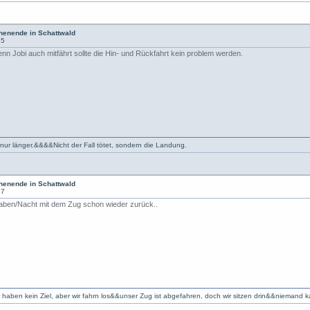
enende in Schattwald
35
enn Jobi auch mitfährt sollte die Hin- und Rückfahrt kein problem werden.
 nur länger.&&&&Nicht der Fall tötet, sondern die Landung.
enende in Schattwald
47
 aben/Nacht mit dem Zug schon wieder zurück..
r haben kein Ziel, aber wir fahrn los&&unser Zug ist abgefahren, doch wir sitzen drin&&niemand 