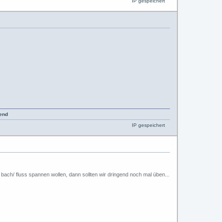
IP gespeichert
IP gespeichert
bach/ fluss spannen wollen, dann sollten wir dringend noch mal üben...