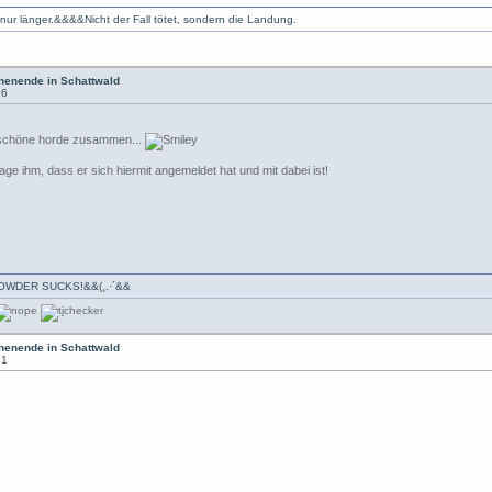
 nur länger.&&&&Nicht der Fall tötet, sondern die Landung.
enende in Schattwald
36
z schöne horde zusammen...
age ihm, dass er sich hiermit angemeldet hat und mit dabei ist!
·*`·-» POWDER SUCKS!&&(¸.·´&&
enende in Schattwald
31