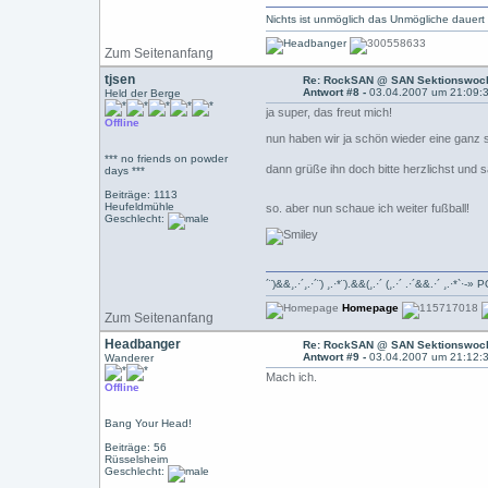
Nichts ist unmöglich das Unmögliche dauert
Zum Seitenanfang
tjsen
Re: RockSAN @ SAN Sektionswoch
Antwort #8 -
03.04.2007 um 21:09:
Held der Berge
ja super, das freut mich!
Offline
nun haben wir ja schön wieder eine gan
*** no friends on powder
dann grüße ihn doch bitte herzlichst und s
days ***
Beiträge: 1113
Heufeldmühle
so. aber nun schaue ich weiter fußball!
Geschlecht:
´¨)&&¸.·´¸.·´¨) ¸.·*¨).&&(¸.·´ (¸.·´ .·´&&.·´ ¸.
Homepage
Zum Seitenanfang
Headbanger
Re: RockSAN @ SAN Sektionswoch
Antwort #9 -
03.04.2007 um 21:12:
Wanderer
Mach ich.
Offline
Bang Your Head!
Beiträge: 56
Rüsselsheim
Geschlecht: