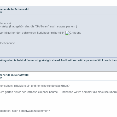
enende in Schattwald
26
dabei sein.
tersteig. (Hab gehört das die "SANioren" auch sowas planen. )
er hinterher den schickeren Bericht schreibt *hihi*
 Wochenende
is behind I’m moving straight ahead And I will run with a passion ‘till I reach the end
enende in Schattwald
29
enschein, glücklichsein und ne feine runde slacklinen?
 im garten hinter der terrasse ein paar bäume... und wenn wir im sommer die slackline übern 
en gedanken, nach schattwald zu kommen?