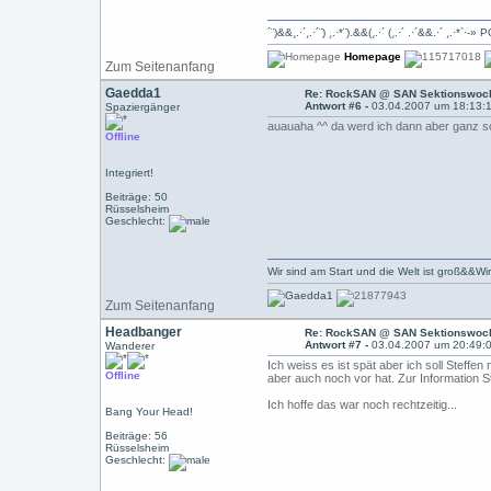
´¨)&&¸.·´¸.·´¨) ¸.·*¨).&&(¸.·´ (¸.·´ .·´&&.·´ ¸.
Homepage
Zum Seitenanfang
Gaedda1
Re: RockSAN @ SAN Sektionswoch
Antwort #6 -
03.04.2007 um 18:13:
Spaziergänger
auauaha ^^ da werd ich dann aber ganz sc
Offline
Integriert!
Beiträge: 50
Rüsselsheim
Geschlecht:
Wir sind am Start und die Welt ist groß&&Wi
Zum Seitenanfang
Headbanger
Re: RockSAN @ SAN Sektionswoch
Antwort #7 -
03.04.2007 um 20:49:
Wanderer
Ich weiss es ist spät aber ich soll Steff
Offline
aber auch noch vor hat. Zur Information St
Ich hoffe das war noch rechtzeitig...
Bang Your Head!
Beiträge: 56
Rüsselsheim
Geschlecht: