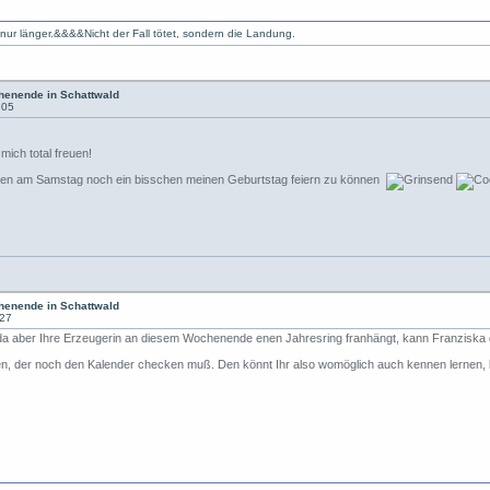
 nur länger.&&&&Nicht der Fall tötet, sondern die Landung.
enende in Schattwald
:05
ich total freuen!
llen am Samstag noch ein bisschen meinen Geburtstag feiern zu können
enende in Schattwald
:27
da aber Ihre Erzeugerin an diesem Wochenende enen Jahresring franhängt, kann Franziska d
ten, der noch den Kalender checken muß. Den könnt Ihr also womöglich auch kennen lernen, b