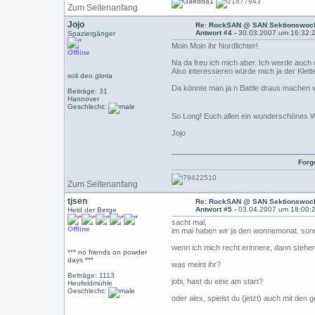
Zum Seitenanfang
Jojo
Re: RockSAN @ SAN Sektionswoch
Antwort #4 -
30.03.2007 um 16:32:
Spaziergänger
Moin Moin ihr Nordlichter!
Offline
Na da freu ich mich aber. Ich werde auch 
Also interessieren würde mich ja der Klet
soli deo gloria
Da könnte man ja n Battle draus machen w
Beiträge: 31
Hannover
Geschlecht:
So Long! Euch allen ein wunderschönes
Jojo
Forgetting what 
Zum Seitenanfang
tjsen
Re: RockSAN @ SAN Sektionswoch
Antwort #5 -
03.04.2007 um 18:00:
Held der Berge
sacht mal,
Offline
im mai haben wir ja den wonnemonat. sonn
wenn ich mich recht erinnere, dann stehen
*** no friends on powder
days ***
was meint ihr?
Beiträge: 1113
jobi, hast du eine am start?
Heufeldmühle
Geschlecht:
oder alex, spielst du (jetzt) auch mit d