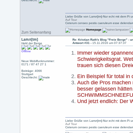
Geschlecht:
Liebe Grüße von Lamл[tm]-Nur echt mit dem Pi u
Auf Tour
Ceterum censeo pestis caeruleum esse delendam
Homepage
Zum Seitenanfang
Lamл[tm]
Re: Kristian Rath's Blog "Freie Berge" - 
Antwort #31 -
15.11.2016 um 07:37:37
Held der Berge
Offline
Immer wieder spannend:
Schwierigkeitsgrat. Wet
Neue Mobilfunknummer:
trauen sich diesen Drei
0171 / 87 47 27 1
Beiträge: 4066
Stuttgart
Ein Beispiel für total
Geschlecht:
Auch die Pros machen m
besser gelassen hät
SCHWIMMSCHNEEFUNDAM
Und jetzt endlich: Der W
Liebe Grüße von Lamл[tm]-Nur echt mit dem Pi u
Auf Tour
Ceterum censeo pestis caeruleum esse delendam