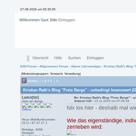
07.08.2026 um 05:35:05
Willkommen Gast. Bitte
Einloggen
Übersicht
Hilfe
Suchen
Einloggen
SAN Forum
›
Allgemeines Forum
›
Alpine Literaturtipps
› Kristian Rath's Blog 
(Moderatorgruppen: Vorstand, Verwaltung)
Seiten:
1
2
3
4
5
...
9
Kristian Rath's Blog "Freie Berge" - unbedingt lesenswert (
Lamл[tm]
Re: Kristian Rath's Blog "Freie Berge" - 
Antwort #30 -
15.11.2016 um 07:09:34
Held der Berge
Nix los hier - deshalb mal wi
Offline
Wie das eigenständige, ind
Neue Mobilfunknummer:
0171 / 87 47 27 1
zerrieben wird:
Beiträge: 4066
Stuttgart