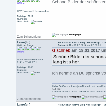
Schöne Bilder der schönsten S
Offline
DAV-Trainerin C Bergwandern
Beiträge: 2819
Nürnberg
Geschlecht:
Homepage
Zum Seitenanfang
Lamл[tm]
Re: Kristian Rath's Blog "Freie Berge" - 
Antwort #36 -
01.02.2017 um 22:28:31
Held der Berge
G schrieb
am 18.01.2017 um
Offline
Schöne Bilder der schönste
Neue Mobilfunknummer:
lang ist's her.
0171 / 87 47 27 1
Beiträge: 4066
Stuttgart
Ich nehme an Du sprichst v
Geschlecht:
Liebe Grüße von Lamл[tm]-Nur echt mit dem Pi u
Auf Tour
Ceterum censeo pestis caeruleum esse delendam
Homepage
Zum Seitenanfang
Lamл[tm]
Re: Kristian Rath's Blog "Freie Berge" - 