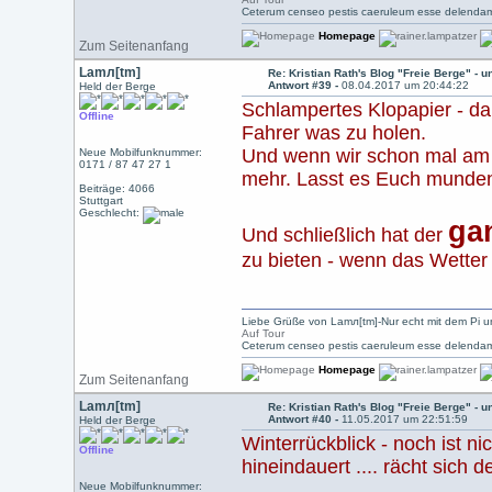
Ceterum censeo pestis caeruleum esse delendam
Homepage
Zum Seitenanfang
Lamл[tm]
Re: Kristian Rath's Blog "Freie Berge" - 
Antwort #39 -
08.04.2017 um 20:44:22
Held der Berge
Schlampertes Klopapier - da
Offline
Fahrer was zu holen.
Und wenn wir schon mal am 
Neue Mobilfunknummer:
0171 / 87 47 27 1
mehr. Lasst es Euch munden
Beiträge: 4066
Stuttgart
Geschlecht:
ga
Und schließlich hat der
zu bieten - wenn das Wetter 
Liebe Grüße von Lamл[tm]-Nur echt mit dem Pi u
Auf Tour
Ceterum censeo pestis caeruleum esse delendam
Homepage
Zum Seitenanfang
Lamл[tm]
Re: Kristian Rath's Blog "Freie Berge" - 
Antwort #40 -
11.05.2017 um 22:51:59
Held der Berge
Winterrückblick - noch ist n
Offline
hineindauert .... rächt sich d
Neue Mobilfunknummer: