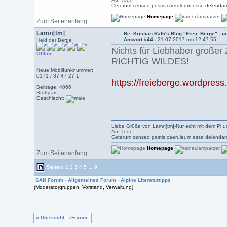
Ceterum censeo pestis caeruleum esse delendam
Homepage
Zum Seitenanfang
Lamл[tm]
Re: Kristian Rath's Blog "Freie Berge" - 
Antwort #44 -
21.07.2017 um 12:47:55
Held der Berge
Nichts für Liebhaber großer 
Offline
RICHTIG WILDES!
Neue Mobilfunknummer:
0171 / 87 47 27 1
https://freieberge.wordpres
Beiträge: 4066
Stuttgart
Geschlecht:
Liebe Grüße von Lamл[tm]-Nur echt mit dem Pi u
Auf Tour
Ceterum censeo pestis caeruleum esse delendam
Homepage
Zum Seitenanfang
Seiten:
1
2
3
4
5
...
9
SAN Forum
›
Allgemeines Forum
›
Alpine Literaturtipps
(Moderatorgruppen: Vorstand, Verwaltung)
« Übersicht
‹ Forum