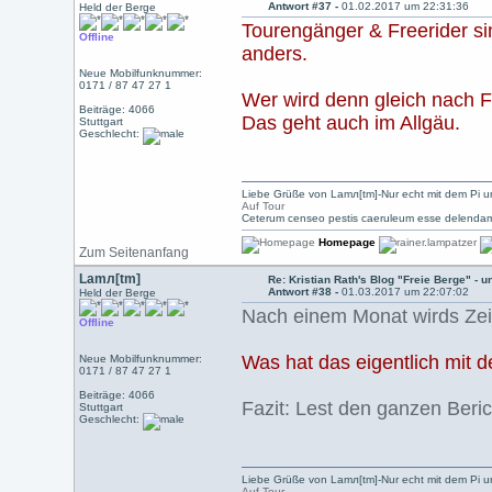
Antwort #37 -
01.02.2017 um 22:31:36
Held der Berge
Tourengänger & Freerider sin
Offline
anders.
Neue Mobilfunknummer:
0171 / 87 47 27 1
Wer wird denn gleich nach 
Beiträge: 4066
Das geht auch im Allgäu.
Stuttgart
Geschlecht:
Liebe Grüße von Lamл[tm]-Nur echt mit dem Pi u
Auf Tour
Ceterum censeo pestis caeruleum esse delendam
Homepage
Zum Seitenanfang
Lamл[tm]
Re: Kristian Rath's Blog "Freie Berge" - 
Antwort #38 -
01.03.2017 um 22:07:02
Held der Berge
Nach einem Monat wirds Zei
Offline
Was hat das eigentlich m
Neue Mobilfunknummer:
0171 / 87 47 27 1
Beiträge: 4066
Fazit: Lest den ganzen Beric
Stuttgart
Geschlecht:
Liebe Grüße von Lamл[tm]-Nur echt mit dem Pi u
Auf Tour