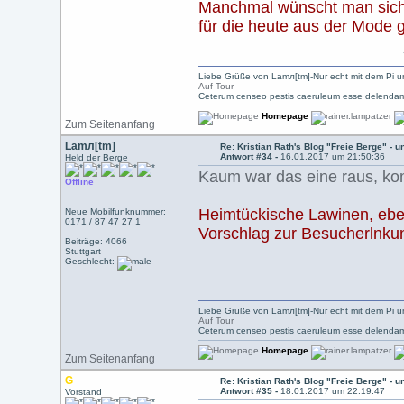
Manchmal wünscht man sich d
für die heute aus der Mode
Liebe Grüße von Lamл[tm]-Nur echt mit dem Pi u
Auf Tour
Ceterum censeo pestis caeruleum esse delendam
Homepage
Zum Seitenanfang
Lamл[tm]
Re: Kristian Rath's Blog "Freie Berge" - 
Antwort #34 -
16.01.2017 um 21:50:36
Held der Berge
Kaum war das eine raus, k
Offline
Heimtückische Lawinen, eben
Neue Mobilfunknummer:
0171 / 87 47 27 1
Vorschlag zur Besucherlnkun
Beiträge: 4066
Stuttgart
Geschlecht:
Liebe Grüße von Lamл[tm]-Nur echt mit dem Pi u
Auf Tour
Ceterum censeo pestis caeruleum esse delendam
Homepage
Zum Seitenanfang
G
Re: Kristian Rath's Blog "Freie Berge" - 
Antwort #35 -
18.01.2017 um 22:19:47
Vorstand