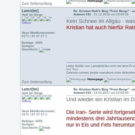
Homepage
Zum Seitenanfang
Lamл[tm]
Re: Kristian Rath's Blog "Freie Berge" - 
Antwort #32 -
21.12.2016 um 23:00:26
Held der Berge
Kein Schnee im Allgäu - was
Offline
Kristian hat auch hierfür Rat
Neue Mobilfunknummer:
0171 / 87 47 27 1
Beiträge: 4066
Stuttgart
Geschlecht:
Liebe Grüße von Lamл[tm]-Nur echt mit dem Pi u
Auf Tour
Ceterum censeo pestis caeruleum esse delendam
Homepage
Zum Seitenanfang
Lamл[tm]
Re: Kristian Rath's Blog "Freie Berge" - 
Antwort #33 -
14.01.2017 um 22:05:40
Held der Berge
Und wieder ein Kristian im 
Offline
Die Iran- Serie wird fortge
Neue Mobilfunknummer:
0171 / 87 47 27 1
mindestens drei Jahrtausende
Beiträge: 4066
nur in Eis und Fels herumtu
Stuttgart
Geschlecht: