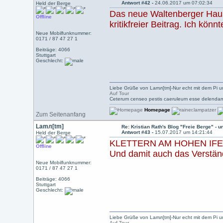
Antwort #42 -
24.06.2017 um 07:02:34
Held der Berge
Das neue Waltenberger Haus i
Offline
kritikfreier Beitrag. Ich kön
Neue Mobilfunknummer:
0171 / 87 47 27 1
Beiträge: 4066
Stuttgart
Geschlecht:
Liebe Grüße von Lamл[tm]-Nur echt mit dem Pi u
Auf Tour
Ceterum censeo pestis caeruleum esse delendam
Homepage
Zum Seitenanfang
Lamл[tm]
Re: Kristian Rath's Blog "Freie Berge" - 
Antwort #43 -
15.07.2017 um 14:21:44
Held der Berge
KLETTERN AM HOHEN IFE
Offline
Und damit auch das Verständ
Neue Mobilfunknummer:
0171 / 87 47 27 1
Beiträge: 4066
Stuttgart
Geschlecht:
Liebe Grüße von Lamл[tm]-Nur echt mit dem Pi u
Auf Tour