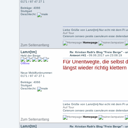
0171 / 87 47 27 1
Beiträge: 4066
Stuttgart
Geschlecht:
Liebe Grüße von Lamл[tm]-Nur echt mit dem Pi u
Auf Tour
Ceterum censeo pestis caeruleum esse delendam
Homepage
Zum Seitenanfang
Lamл[tm]
Re: Kristian Rath's Blog "Freie Berge" - 
Antwort #41 -
09.06.2017 um 23:08:19
Held der Berge
Für Unentwegte, die selbst
Offline
längst wieder richtig klettern
Neue Mobilfunknummer:
0171 / 87 47 27 1
Beiträge: 4066
Stuttgart
Geschlecht:
Liebe Grüße von Lamл[tm]-Nur echt mit dem Pi u
Auf Tour
Ceterum censeo pestis caeruleum esse delendam
Homepage
Zum Seitenanfang
Lamл[tm]
Re: Kristian Rath's Blog "Freie Berge" - 