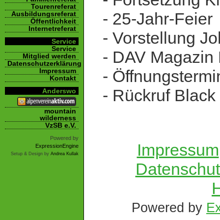
Tourenreferat
- 25-Jahr-Feier
Ausbildungsreferat
Öffentlichkeit
Internetreferat
- Vorstellung J
Service
Service
- DAV Magazin 
Mitglied werden
Datenschutzerklärung
Impressum
- Öffnungstermi
Kontakt
- Rückruf Black 
Anderswo
mountain
wilderness
VzSB e.V.
Powered by
Impressum
ExpressionEngine
Setup & Design by
Andrea Kullak
Datenschut
H
Powered by
Ex