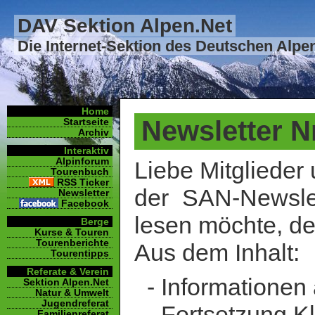
DAV Sektion Alpen.Net
Die Internet-Sektion des Deutschen Alpe
Home
Newsletter Nr
Startseite
Archiv
Interaktiv
Alpinforum
Liebe Mitglieder
Tourenbuch
RSS Ticker
der SAN-Newslet
Newsletter
Facebook
lesen möchte, de
Berge
Kurse & Touren
Tourenberichte
Aus dem Inhalt:
Tourentipps
Referate & Verein
- Informationen 
Sektion Alpen.Net
Natur & Umwelt
Jugendreferat
- Fortsetzung Kli
Familienreferat