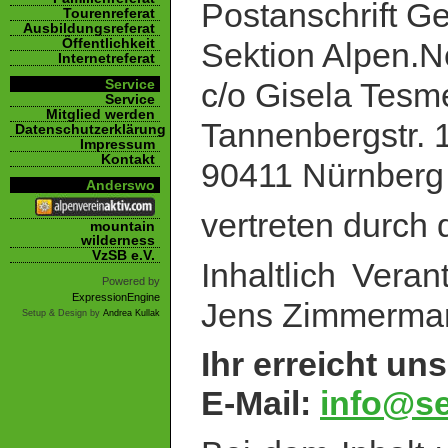
Postanschrift Ge
Tourenreferat
Ausbildungsreferat
Öffentlichkeit
Sektion Alpen.N
Internetreferat
Service
c/o Gisela Tesm
Service
Mitglied werden
Tannenbergstr. 
Datenschutzerklärung
Impressum
Kontakt
90411 Nürnberg
Anderswo
vertreten durch 
mountain
wilderness
VzSB e.V.
Inhaltlich Vera
Powered by
ExpressionEngine
Jens Zimmermann
Setup & Design by
Andrea Kullak
Ihr erreicht uns
E-Mail:
info@se