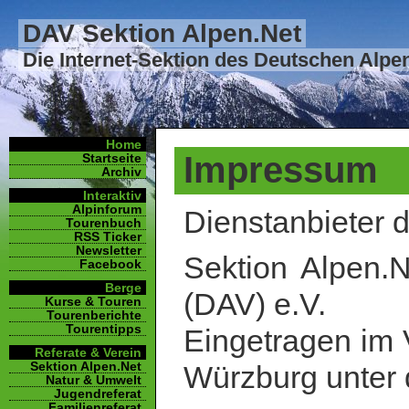
DAV Sektion Alpen.Net
Die Internet-Sektion des Deutschen Alpe
Home
Impressum
Startseite
Archiv
Interaktiv
Alpinforum
Dienstanbieter d
Tourenbuch
RSS Ticker
Newsletter
Sektion Alpen.
Facebook
Berge
(DAV) e.V.
Kurse & Touren
Tourenberichte
Tourentipps
Eingetragen im 
Referate & Verein
Sektion Alpen.Net
Würzburg unter
Natur & Umwelt
Jugendreferat
Familienreferat