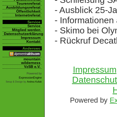
Tourenreferat
- Ausblick 25-Ja
Ausbildungsreferat
Öffentlichkeit
Internetreferat
- Informationen 
Service
Service
- Skimo bei Oly
Mitglied werden
Datenschutzerklärung
Impressum
- Rückruf Decat
Kontakt
Anderswo
mountain
wilderness
VzSB e.V.
Impressum
Powered by
Datenschut
ExpressionEngine
Setup & Design by
Andrea Kullak
H
Powered by
Ex