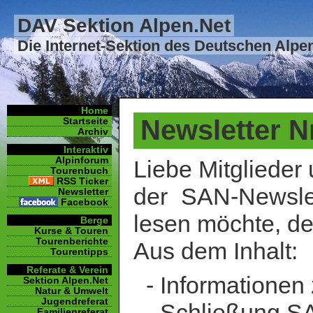
DAV Sektion Alpen.Net
Die Internet-Sektion des Deutschen Alpe
Home
Newsletter Nr
Startseite
Archiv
Interaktiv
Alpinforum
Liebe Mitglieder
Tourenbuch
RSS Ticker
der SAN-Newslet
Newsletter
Facebook
lesen möchte, de
Berge
Kurse & Touren
Tourenberichte
Aus dem Inhalt:
Tourentipps
Referate & Verein
- Informationen 
Sektion Alpen.Net
Natur & Umwelt
Jugendreferat
- Schließung S
Familienreferat