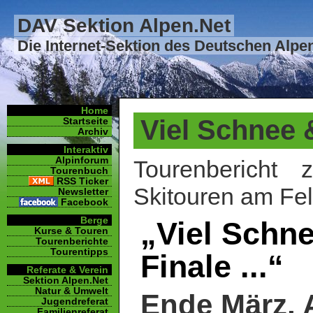
DAV Sektion Alpen.Net
Die Internet-Sektion des Deutschen Alpe
Home
Viel Schnee 
Startseite
Archiv
Interaktiv
Alpinforum
Tourenbericht
Tourenbuch
RSS Ticker
Skitouren am Fel
Newsletter
Facebook
Berge
„Viel Schne
Kurse & Touren
Tourenberichte
Tourentipps
Finale ...“
Referate & Verein
Sektion Alpen.Net
Natur & Umwelt
Ende März, 
Jugendreferat
Familienreferat