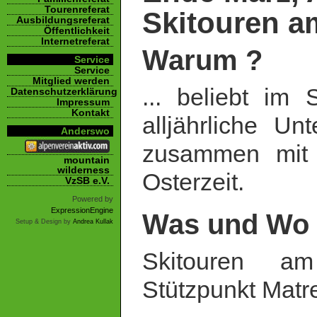
Tourenreferat
Skitouren a
Ausbildungsreferat
Öffentlichkeit
Internetreferat
Warum ?
Service
Service
Mitglied werden
... beliebt im
Datenschutzerklärung
Impressum
Kontakt
alljährliche Un
Anderswo
zusammen mit 
mountain
wilderness
Osterzeit.
VzSB e.V.
Powered by
ExpressionEngine
Was und Wo
Setup & Design by
Andrea Kullak
Skitouren am 
Stützpunkt Matr