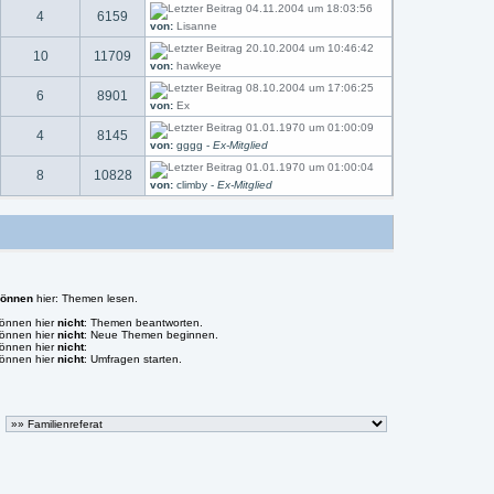
04.11.2004 um 18:03:56
4
6159
von:
Lisanne
20.10.2004 um 10:46:42
10
11709
von:
hawkeye
08.10.2004 um 17:06:25
6
8901
von:
Ex
01.01.1970 um 01:00:09
4
8145
von:
gggg -
Ex-Mitglied
01.01.1970 um 01:00:04
8
10828
von:
climby -
Ex-Mitglied
können
hier: Themen lesen.
können hier
nicht
: Themen beantworten.
können hier
nicht
: Neue Themen beginnen.
können hier
nicht
:
können hier
nicht
: Umfragen starten.