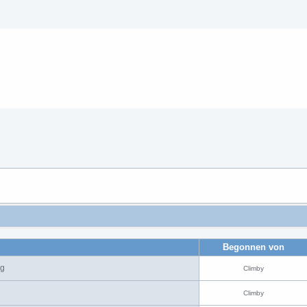
Begonnen von
ng
Climby
Climby