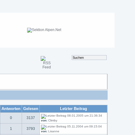
Antworten
Gelesen
Letzter Beitrag
08.01.2005 um 21:36:34
0
3137
von:
Climby
05.11.2004 um 09:15:04
1
3793
von:
Lisanne