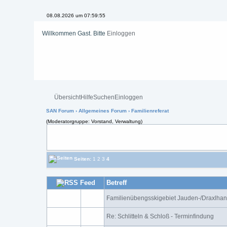
08.08.2026 um 07:59:55
Willkommen Gast. Bitte
Einloggen
Übersicht
Hilfe
Suchen
Einloggen
SAN Forum
›
Allgemeines Forum
› Familienreferat
(Moderatorgruppe: Vorstand, Verwaltung)
Seiten:
1
2
3
4
Betreff
Familienübengsskigebiet Jauden-/Draxlha
Re: Schlitteln & Schloß - Terminfindung