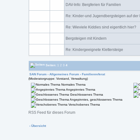
DAV-Info: Bergferien für Familien
Re: Kinder-und Jugendbergsteigen auf der
Re: Wieviele Kiddies sind eigentlich hier?
Bergsteigen mit Kindern
Re: Kindergeeignete Klettersteige
Seiten:
1
2
3
4
SAN Forum
›
Allgemeines Forum
›
Familienreferat
(Moderatorgruppe: Vorstand, Verwaltung)
Normales Thema
Angepinntes Thema
Geschlossenes Thema
Angepinntes, geschlossenes Thema
Verschobenes Thema
RSS Feed für dieses Forum
‹ Übersicht