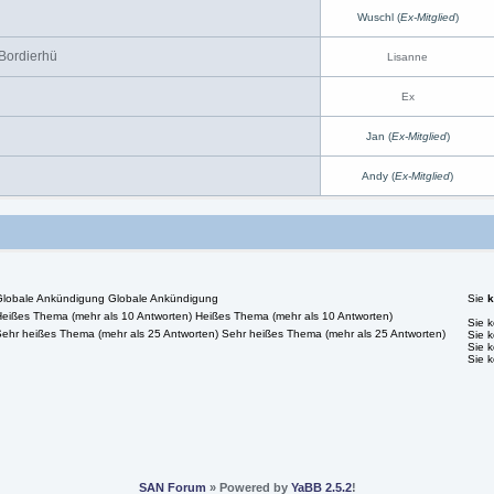
Wuschl (
Ex-Mitglied
)
 Bordierhü
Lisanne
Ex
Jan (
Ex-Mitglied
)
Andy (
Ex-Mitglied
)
Globale Ankündigung
Sie
Heißes Thema (mehr als 10 Antworten)
Sie 
Sehr heißes Thema (mehr als 25 Antworten)
Sie 
Sie 
Sie 
SAN Forum
» Powered by
YaBB 2.5.2
!