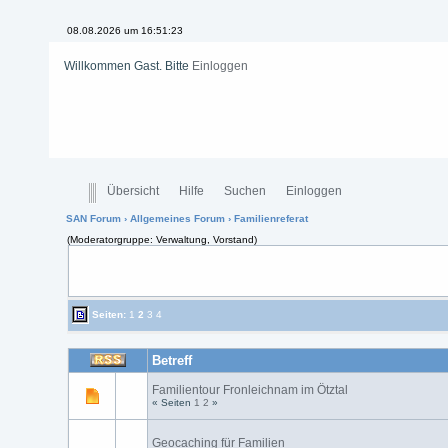
08.08.2026 um 16:51:23
Willkommen Gast. Bitte
Einloggen
Übersicht
Hilfe
Suchen
Einloggen
SAN Forum
›
Allgemeines Forum
› Familienreferat
(Moderatorgruppe: Verwaltung, Vorstand)
Seiten:
1
2
3
4
Betreff
Familientour Fronleichnam im Ötztal
« Seiten
1
2
»
Geocaching für Familien