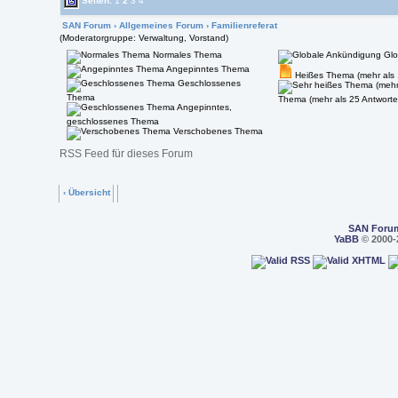
Seiten:
1
2
3
4
SAN Forum
›
Allgemeines Forum
›
Familienreferat
(Moderatorgruppe: Verwaltung, Vorstand)
Normales Thema
Glo
Angepinntes Thema
Heißes Thema (mehr als 
Geschlossenes
Thema
Thema (mehr als 25 Antworte
Angepinntes,
geschlossenes Thema
Verschobenes Thema
RSS Feed für dieses Forum
‹ Übersicht
SAN Foru
YaBB
© 2000-2