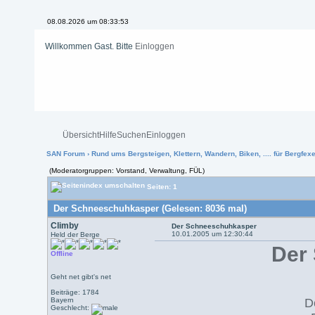
08.08.2026 um 08:33:53
Willkommen Gast. Bitte
Einloggen
Übersicht
Hilfe
Suchen
Einloggen
SAN Forum
›
Rund ums Bergsteigen, Klettern, Wandern, Biken, .... für Bergfexen
(Moderatorgruppen: Vorstand, Verwaltung, FÜL)
Seiten: 1
Der Schneeschuhkasper (Gelesen: 8036 mal)
Climby
Der Schneeschuhkasper
10.01.2005 um 12:30:44
Held der Berge
Der
Offline
Geht net gibt's net
Beiträge: 1784
Bayern
D
Geschlecht: