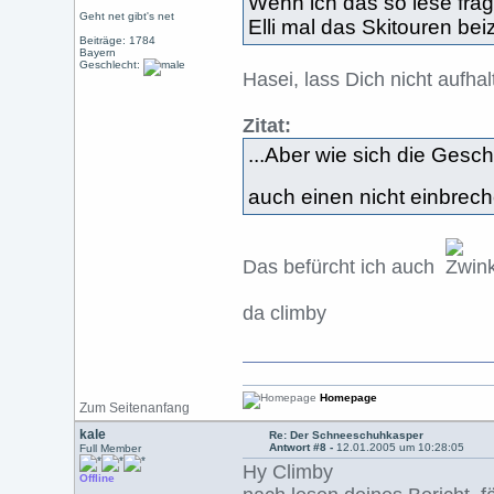
Wenn ich das so lese frage
Geht net gibt's net
Elli mal das Skitouren be
Beiträge: 1784
Bayern
Geschlecht:
Hasei, lass Dich nicht aufhal
Zitat:
...Aber wie sich die Gesc
auch einen nicht einbre
Das befürcht ich auch
da climby
Homepage
Zum Seitenanfang
kale
Re: Der Schneeschuhkasper
Antwort #8 -
12.01.2005 um 10:28:05
Full Member
Hy Climby
Offline