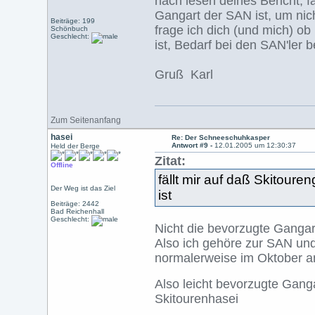
nach lesen deines Bericht, f
Gangart der SAN ist, um nic
Beiträge: 199
frage ich dich (und mich) ob
Schönbuch
Geschlecht:
ist, Bedarf bei den SAN'ler 
Gruß Karl
Zum Seitenanfang
hasei
Re: Der Schneeschuhkasper
Antwort #9 -
12.01.2005 um 12:30:37
Held der Berge
Zitat:
Offline
fällt mir auf daß Skitour
Der Weg ist das Ziel
ist
Beiträge: 2442
Bad Reichenhall
Geschlecht:
Nicht die bevorzugte Ganga
Also ich gehöre zur SAN un
normalerweise im Oktober an
Also leicht bevorzugte Gang
Skitourenhasei