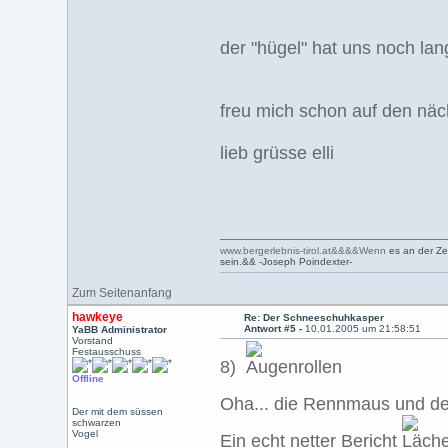
der "hügel" hat uns noch la
freu mich schon auf den näc
lieb grüsse elli
www.bergerlebnis-tirol.at&&&&Wenn
es an der Ze
sein.&& -Joseph Poindexter-
Zum Seitenanfang
hawkeye
Re: Der Schneeschuhkasper
Antwort #5 -
10.01.2005 um 21:58:51
YaBB Administrator
Vorstand
Festausschuss
8)
Offline
Oha... die Rennmaus und d
Der mit dem süssen
schwarzen
Vogel
Ein echt netter Bericht