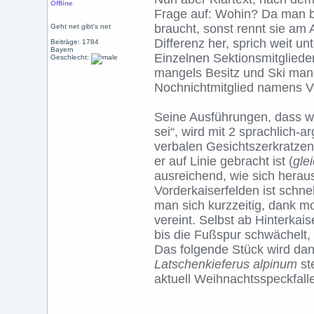
Offline
Frage auf: Wohin? Da man b
braucht, sonst rennt sie am
Geht net gibt's net
Differenz her, sprich weit u
Beiträge: 1784
Bayern
Einzelnen Sektionsmitgliede
Geschlecht:
mangels Besitz und Ski man
Nochnichtmitglied namens Vo
Seine Ausführungen, dass we
sei“, wird mit 2 sprachlich
verbalen Gesichtszerkratze
er auf Linie gebracht ist (
gle
ausreichend, wie sich herauss
Vorderkaiserfelden ist schnel
man sich kurzzeitig, dank m
vereint. Selbst ab Hinterkaise
bis die Fußspur schwächelt
Das folgende Stück wird dan
Latschenkieferus alpinum
st
aktuell Weihnachtsspeckfalle