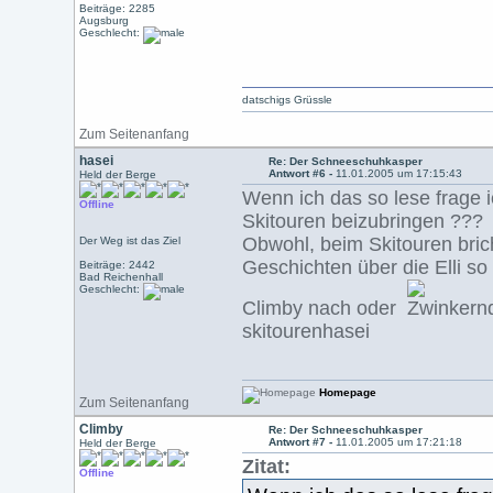
Beiträge: 2285
Augsburg
Geschlecht:
datschigs Grüssle
Zum Seitenanfang
hasei
Re: Der Schneeschuhkasper
Antwort #6 -
11.01.2005 um 17:15:43
Held der Berge
Wenn ich das so lese frage ic
Offline
Skitouren beizubringen ???
Obwohl, beim Skitouren brich
Der Weg ist das Ziel
Geschichten über die Elli s
Beiträge: 2442
Bad Reichenhall
Geschlecht:
Climby nach oder
skitourenhasei
Homepage
Zum Seitenanfang
Climby
Re: Der Schneeschuhkasper
Antwort #7 -
11.01.2005 um 17:21:18
Held der Berge
Zitat:
Offline