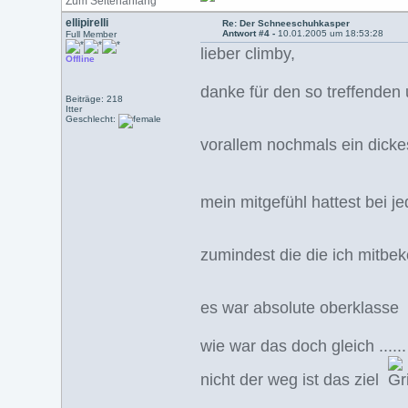
Zum Seitenanfang
ellipirelli
Re: Der Schneeschuhkasper
Antwort #4 -
10.01.2005 um 18:53:28
Full Member
lieber climby,
Offline
danke für den so treffenden
Beiträge: 218
Itter
Geschlecht:
vorallem nochmals ein dick
mein mitgefühl hattest bei 
zumindest die die ich mit
es war absolute oberklass
wie war das doch gleich ......
nicht der weg ist das ziel