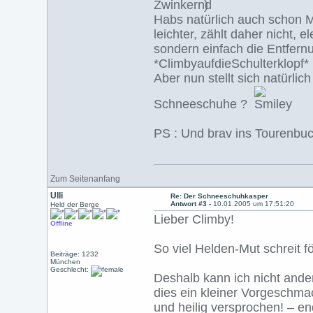
)
Habs natürlich auch schon M
leichter, zählt daher nicht, 
sondern einfach die Entfern
*ClimbyaufdieSchulterklopf*
Aber nun stellt sich natürlic
Schneeschuhe ?
PS : Und brav ins Tourenbuc
Zum Seitenanfang
Ulli
Re: Der Schneeschuhkasper
Antwort #3 -
10.01.2005 um 17:51:20
Held der Berge
Lieber Climby!
Offline
So viel Helden-Mut schreit 
Beiträge: 1232
München
Geschlecht:
Deshalb kann ich nicht ander
dies ein kleiner Vorgeschmac
und heilig versprochen! – e