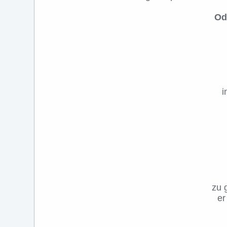
Od
i
zu 
er