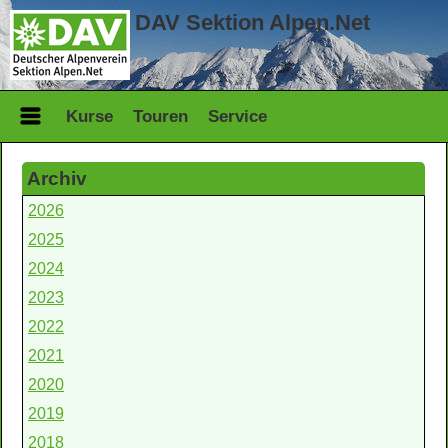
DAV Sektion Alpen.Net
Kurse
Touren
Service
Archiv
2026
2025
2024
2023
2022
2021
2020
2019
2018