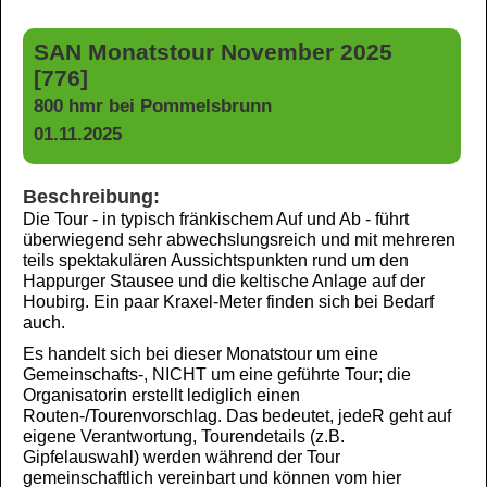
SAN Monatstour November 2025
[776]
800 hmr bei Pommelsbrunn
01.11.2025
Beschreibung:
Die Tour - in typisch fränkischem Auf und Ab - führt
überwiegend sehr abwechslungsreich und mit mehreren
teils spektakulären Aussichtspunkten rund um den
Happurger Stausee und die keltische Anlage auf der
Houbirg. Ein paar Kraxel-Meter finden sich bei Bedarf
auch.
Es handelt sich bei dieser Monatstour um eine
Gemeinschafts-, NICHT um eine geführte Tour; die
Organisatorin erstellt lediglich einen
Routen-/Tourenvorschlag. Das bedeutet, jedeR geht auf
eigene Verantwortung, Tourendetails (z.B.
Gipfelauswahl) werden während der Tour
gemeinschaftlich vereinbart und können vom hier