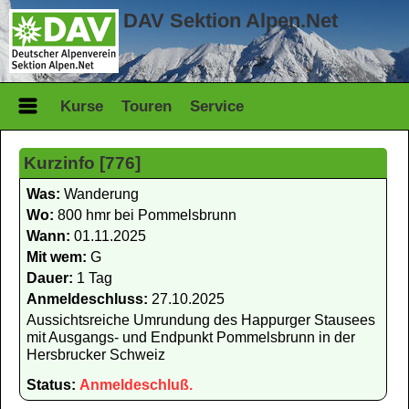
DAV Sektion Alpen.Net
Kurse
Touren
Service
Kurzinfo [776]
Was:
Wanderung
Wo:
800 hmr bei Pommelsbrunn
Wann:
01.11.2025
Mit wem:
G
Dauer:
1 Tag
Anmeldeschluss:
27.10.2025
Aussichtsreiche Umrundung des Happurger Stausees
mit Ausgangs- und Endpunkt Pommelsbrunn in der
Hersbrucker Schweiz
Status:
Anmeldeschluß.