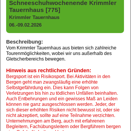
Schneeschuhwochenende Krimmler
Tauernhaus [775]
Krimmler Tauernhaus
06.-09.02.2026
Beschreibung:
Vom Krimmler Tauernhaus aus bieten sich zahlreiche
Tourenmöglichkeiten, wobei wir uns außerhalb des
Gletscherbereichs bewegen.
Hinweis aus rechtlichen Gründen:
Bergsport ist ein Risikosport. Bei Aktivitäten in den
Bergen geht man zwangsläufig eine erhöhte
Selbstgefährdung ein. Dies kann Folgen von
Verletzungen bis hin zu tödlichen Unfällen beinhalten.
Auch Entbehrungen und ein gewisses Maß an Leiden
können nie ganz ausgeschlossen werden. Jeder, der
sich dieser erhöhten Risiken nicht bewusst ist, oder sie
nicht akzeptiert, sollte auf eine Teilnahme verzichten.
Unternehmungen am Berg, auch mit erfahrenen
Begleitern, Fachübungsleitern oder Bergführern bergen