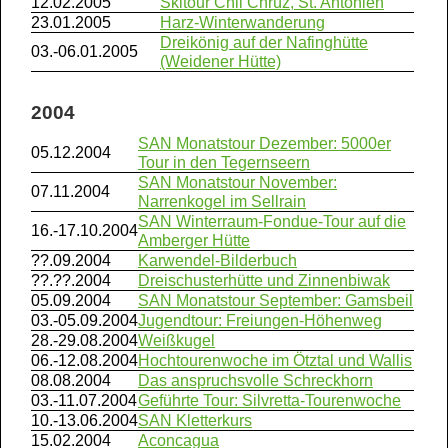
12.02.2005
Skitour Chli Chrüz, St. Antönien
23.01.2005
Harz-Winterwanderung
Dreikönig auf der Nafinghütte
03.-06.01.2005
(Weidener Hütte)
2004
SAN Monatstour Dezember: 5000er
05.12.2004
Tour in den Tegernseern
SAN Monatstour November:
07.11.2004
Narrenkogel im Sellrain
SAN Winterraum-Fondue-Tour auf die
16.-17.10.2004
Amberger Hütte
??.09.2004
Karwendel-Bilderbuch
??.??.2004
Dreischusterhütte und Zinnenbiwak
05.09.2004
SAN Monatstour September: Gamsbeil
03.-05.09.2004
Jugendtour: Freiungen-Höhenweg
28.-29.08.2004
Weißkugel
06.-12.08.2004
Hochtourenwoche im Ötztal und Wallis
08.08.2004
Das anspruchsvolle Schreckhorn
03.-11.07.2004
Geführte Tour: Silvretta-Tourenwoche
10.-13.06.2004
SAN Kletterkurs
15.02.2004
Aconcagua