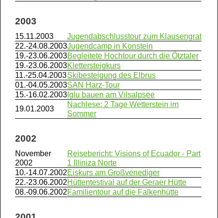
2003
15.11.2003
Jugendabschlusstour zum Klausengrat
22.-24.08.2003
Jugendcamp in Konstein
19.-23.06.2003
Begleitete Hochtour durch die Ötztaler
19.-23.06.2003
Klettersteigkurs
11.-25.04.2003
Skibesteigung des Elbrus
01.-04.05.2003
SAN Harz-Tour
15.-16.02.2003
Iglu bauen am Vilsalpsee
Nachlese: 2 Tage Wetterstein im
19.01.2003
Sommer
2002
November
Reisebericht: Visions of Ecuador - Part
2002
1 Illiniza Norte
10.-14.07.2002
Eiskurs am Großvenediger
22.-23.06.2002
Hüttentestival auf der Geraer Hütte
08.-09.06.2002
Familientour auf die Falkenhütte
2001