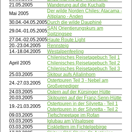
21.05.2005
Wanderung auf die Kuchalb
Der wilde Norden Chiles: Atacama -
Mai 2005
Altiplano - Anden
30.04.-04.05.2005
Durch die wilde Dauphiné
SAN Orientierungskurs am
29.04.-01.05.2005
Spitzingsee
27.04.-02.05.2005
Haute Route Light
20.-23.04.2005
Rennsteig
14.-18.04.2005
Westalpenfeeling
Chilenisches Reisetagebuch Teil 1
April 2005
Chilenisches Reisetagebuch Teil 2
Chilenisches Reisetagebuch Teil 3
25.03.2005
Skitour aufs Allalinhorn
Ostertouren Teil 3 - Nebel am
24.-27.03.2005
Großvenediger
24.03.2005
Ostern auf der Kürsinger Hütte
20.03.2005
Skitouren auf der Franz-Senn-Hütte
Ostertouren in der Silvretta - Teil 1
19.-21.03.2005
Ostertouren in der Silvretta - Teil 2
09.03.2005
Tiefschneetage im Rofan
03.03.2005
Iglubau am Vilsalpsee
03.03.2005
Eisklettern im Fichtelgebirge