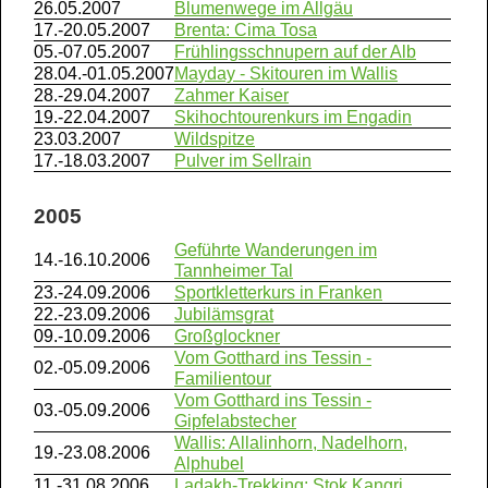
26.05.2007
Blumenwege im Allgäu
17.-20.05.2007
Brenta: Cima Tosa
05.-07.05.2007
Frühlingsschnupern auf der Alb
28.04.-01.05.2007
Mayday - Skitouren im Wallis
28.-29.04.2007
Zahmer Kaiser
19.-22.04.2007
Skihochtourenkurs im Engadin
23.03.2007
Wildspitze
17.-18.03.2007
Pulver im Sellrain
2005
Geführte Wanderungen im
14.-16.10.2006
Tannheimer Tal
23.-24.09.2006
Sportkletterkurs in Franken
22.-23.09.2006
Jubilämsgrat
09.-10.09.2006
Großglockner
Vom Gotthard ins Tessin -
02.-05.09.2006
Familientour
Vom Gotthard ins Tessin -
03.-05.09.2006
Gipfelabstecher
Wallis: Allalinhorn, Nadelhorn,
19.-23.08.2006
Alphubel
11.-31.08.2006
Ladakh-Trekking: Stok Kangri