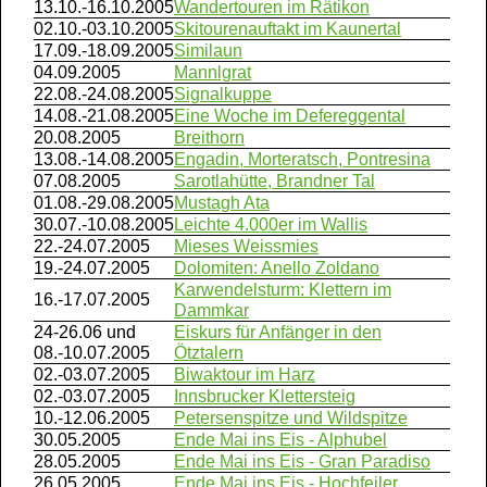
13.10.-16.10.2005
Wandertouren im Rätikon
02.10.-03.10.2005
Skitourenauftakt im Kaunertal
17.09.-18.09.2005
Similaun
04.09.2005
Mannlgrat
22.08.-24.08.2005
Signalkuppe
14.08.-21.08.2005
Eine Woche im Defereggental
20.08.2005
Breithorn
13.08.-14.08.2005
Engadin, Morteratsch, Pontresina
07.08.2005
Sarotlahütte, Brandner Tal
01.08.-29.08.2005
Mustagh Ata
30.07.-10.08.2005
Leichte 4.000er im Wallis
22.-24.07.2005
Mieses Weissmies
19.-24.07.2005
Dolomiten: Anello Zoldano
Karwendelsturm: Klettern im
16.-17.07.2005
Dammkar
24-26.06 und
Eiskurs für Anfänger in den
08.-10.07.2005
Ötztalern
02.-03.07.2005
Biwaktour im Harz
02.-03.07.2005
Innsbrucker Klettersteig
10.-12.06.2005
Petersenspitze und Wildspitze
30.05.2005
Ende Mai ins Eis - Alphubel
28.05.2005
Ende Mai ins Eis - Gran Paradiso
26.05.2005
Ende Mai ins Eis - Hochfeiler