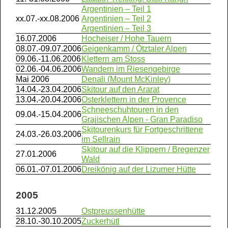
Argentinien – Teil 1
xx.07.-xx.08.2006
Argentinien – Teil 2
Argentinien – Teil 3
16.07.2006
Hocheiser / Hohe Tauern
08.07.-09.07.2006
Geigenkamm / Ötztaler Alpen
09.06.-11.06.2006
Klettern am Stoss
02.06.-04.06.2006
Wandern im Riesengebirge
Mai 2006
Denali (Mount McKinley)
14.04.-23.04.2006
Skitour auf den Ararat
13.04.-20.04.2006
Osterklettern in der Provence
Schneeschuhtouren in den
09.04.-15.04.2006
Grajischen Alpen - Gran Paradiso
Skitourenkurs für Fortgeschrittene
24.03.-26.03.2006
im Sellrain
Skitour auf die Klippern / Bregenzer
27.01.2006
Wald
06.01.-07.01.2006
Dreikönig auf der Lizumer Hütte
2005
31.12.2005
Ostpreussenhütte
28.10.-30.10.2005
Zuckerhütl