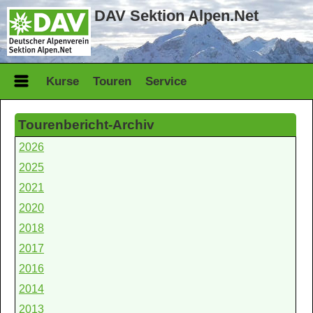
DAV Sektion Alpen.Net
Kurse
Touren
Service
Tourenbericht-Archiv
2026
2025
2021
2020
2018
2017
2016
2014
2013